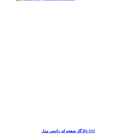
گاز صفحه ای داتیس مدل DS-533