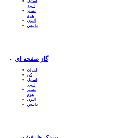
استیل
البرز
مستر
هوم
آلتون
داتیس
گاز صفحه ای
اخوان
کن
استیل
البرز
مستر
هوم
آلتون
داتیس
سینک ظرفشویی