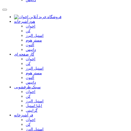
هود آشپزخانه
اخوان
کن
استیل البرز
مستر هوم
آلتون
داتیس
گاز صفحه ای
اخوان
کن
استیل البرز
مستر هوم
آلتون
داتیس
سینک ظرفشویی
اخوان
کن
استیل البرز
ایلیا استیل
گرانیتی
فر آشپزخانه
اخوان
کن
استیل البرز