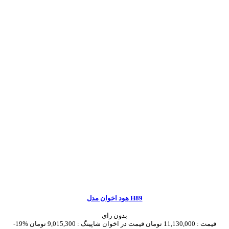
هود اخوان مدل H89
بدون رای
قیمت :
11,130,000 تومان
قیمت در اخوان شاپینگ :
9,015,300 تومان
-19%