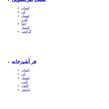
اخوان
کن
استیل
البرز
ایلیا
استیل
گرانیتی
فر آشپزخانه
اخوان
کن
استیل
البرز
آلتون
داتیس