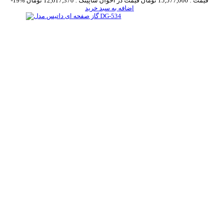
قیمت :
15,577,000 تومان
قیمت در اخوان شاپینگ :
12,617,370 تومان
-19%
اضافه به سبد خرید