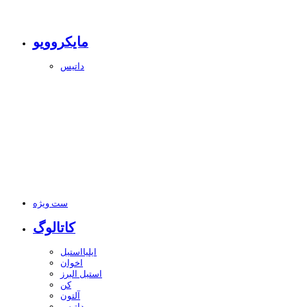
مایکروویو
داتیس
ست ویژه
کاتالوگ
ایلیااستیل
اخوان
استیل البرز
کن
آلتون
داتیس