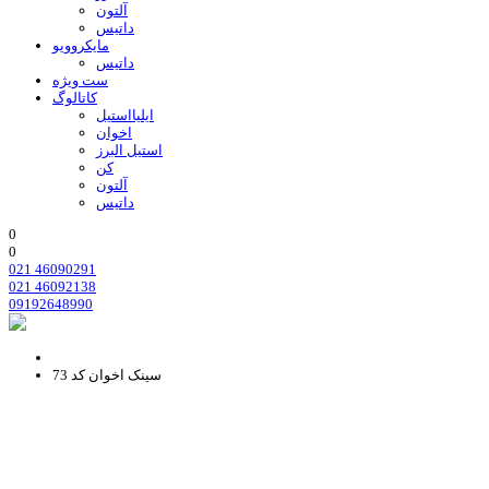
آلتون
داتیس
مایکروویو
داتیس
ست ویژه
کاتالوگ
ایلیااستیل
اخوان
استیل البرز
کن
آلتون
داتیس
0
0
021 46090291
021 46092138
09192648990
سینک اخوان کد 73