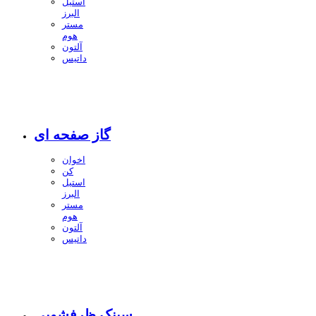
استیل
البرز
مستر
هوم
آلتون
داتیس
گاز صفحه ای
اخوان
کن
استیل
البرز
مستر
هوم
آلتون
داتیس
سینک ظرفشویی