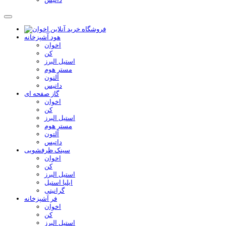
هود آشپزخانه
اخوان
کن
استیل البرز
مستر هوم
آلتون
داتیس
گاز صفحه ای
اخوان
کن
استیل البرز
مستر هوم
آلتون
داتیس
سینک ظرفشویی
اخوان
کن
استیل البرز
ایلیا استیل
گرانیتی
فر آشپزخانه
اخوان
کن
استیل البرز