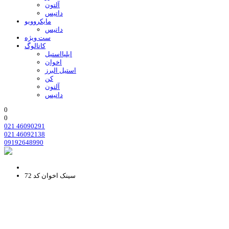
آلتون
داتیس
مایکروویو
داتیس
ست ویژه
کاتالوگ
ایلیااستیل
اخوان
استیل البرز
کن
آلتون
داتیس
0
0
021 46090291
021 46092138
09192648990
سینک اخوان کد 72