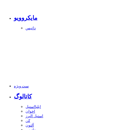
مایکروویو
داتیس
ست ویژه
کاتالوگ
ایلیااستیل
اخوان
استیل البرز
کن
آلتون
داتیس