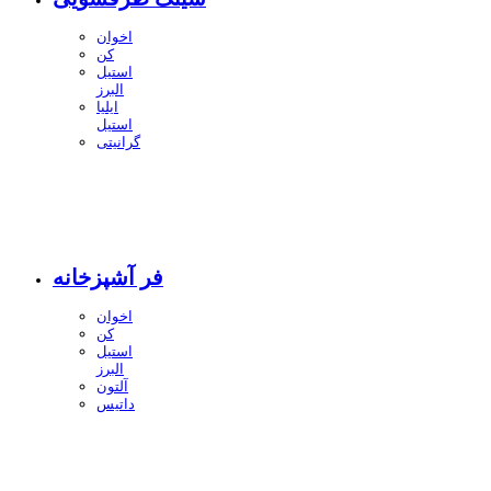
اخوان
کن
استیل
البرز
ایلیا
استیل
گرانیتی
فر آشپزخانه
اخوان
کن
استیل
البرز
آلتون
داتیس