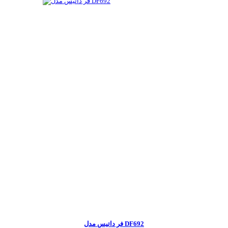
فر داتیس مدل DF692