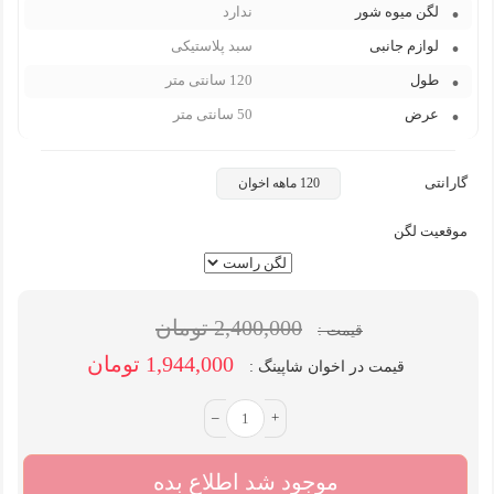
لگن میوه شور
ندارد
لوازم جانبی
سبد پلاستیکی
طول
120 سانتی متر
عرض
50 سانتی متر
گارانتی
120 ماهه اخوان
موقعیت لگن
2,400,000 تومان
قیمت :
1,944,000 تومان
قیمت در اخوان شاپینگ :
–
+
موجود شد اطلاع بده