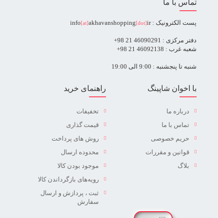
تماس با ما
پست الکترونیک : info
ir
akhavanshopping
[at]
[dot]
دفتر مرکزی : 46090291 21 98+
شعبه غرب : 46092138 21 98+
شنبه تا پنجشنبه : 9:00 الی 19:00
با اخوان شاپینگ
راهنمای خرید
درباره ما
تخفیفات
تماس با ما
قیمت گذاری
حریم خصوصی
روش های پرداخت
قوانین و مقررات
محدوده ارسال
بلاگ
موجود بودن کالا
رویه‌های بازگرداندن کالا
ثبت ، پردازش و ارسال
سفارش