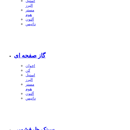
استیل
البرز
مستر
هوم
آلتون
داتیس
گاز صفحه ای
اخوان
کن
استیل
البرز
مستر
هوم
آلتون
داتیس
سینک ظرفشویی