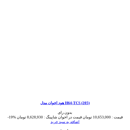
هود اخوان مدل H64-TCS (205)
بدون رای
قیمت :
10,653,000 تومان
قیمت در اخوان شاپینگ :
8,628,930 تومان
-19%
اضافه به سبد خرید