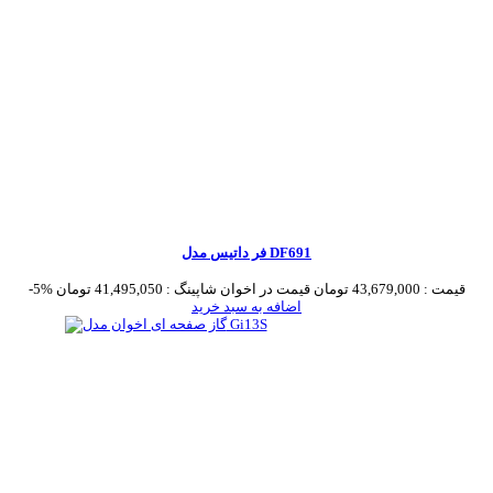
فر داتیس مدل DF691
قیمت :
43,679,000 تومان
قیمت در اخوان شاپینگ :
41,495,050 تومان
-5%
اضافه به سبد خرید