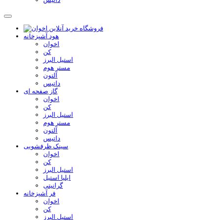
هود آشپزخانه
اخوان
کن
استیل البرز
مستر هوم
آلتون
داتیس
گاز صفحه ای
اخوان
کن
استیل البرز
مستر هوم
آلتون
داتیس
سینک ظرفشویی
اخوان
کن
استیل البرز
ایلیا استیل
گرانیتی
فر آشپزخانه
اخوان
کن
استیل البرز