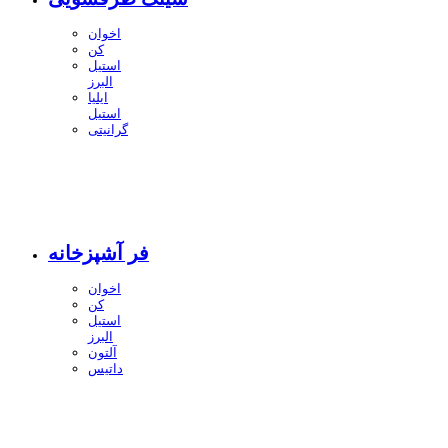
اخوان
کن
استیل
البرز
ایلیا
استیل
گرانیتی
فر آشپزخانه
اخوان
کن
استیل
البرز
آلتون
داتیس