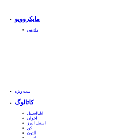
مایکروویو
داتیس
ست ویژه
کاتالوگ
ایلیااستیل
اخوان
استیل البرز
کن
آلتون
داتیس