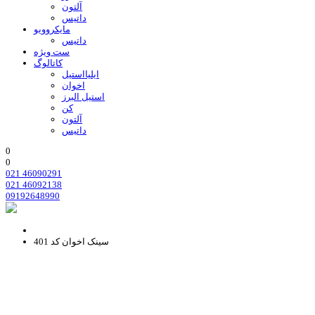
آلتون
داتیس
مایکروویو
داتیس
ست ویژه
کاتالوگ
ایلیااستیل
اخوان
استیل البرز
کن
آلتون
داتیس
0
0
021 46090291
021 46092138
09192648990
سینک اخوان کد 401