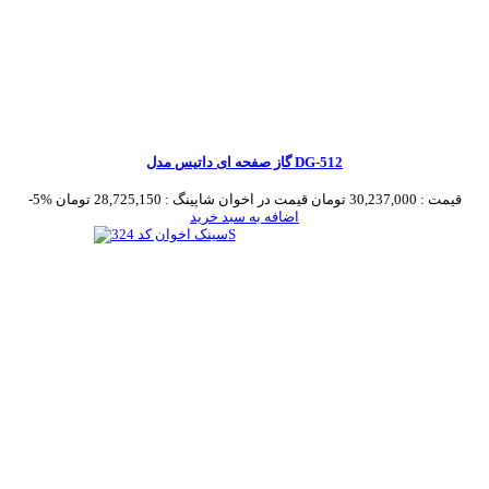
گاز صفحه ای داتیس مدل DG-512
قیمت :
30,237,000 تومان
قیمت در اخوان شاپینگ :
28,725,150 تومان
-5%
اضافه به سبد خرید