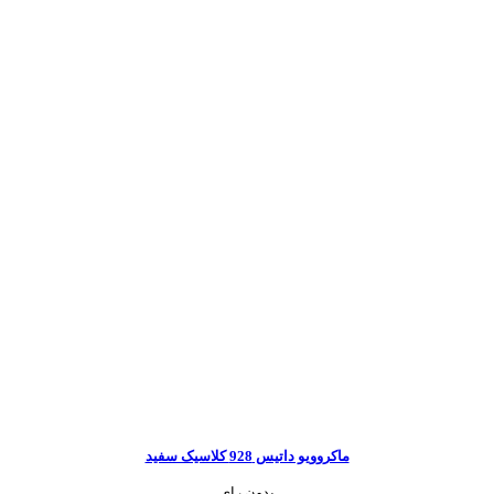
ماکروویو داتیس 928 کلاسیک سفید
بدون رای