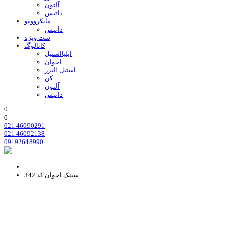
آلتون
داتیس
مایکروویو
داتیس
ست ویژه
کاتالوگ
ایلیااستیل
اخوان
استیل البرز
کن
آلتون
داتیس
0
0
021 46090291
021 46092138
09192648990
سینک اخوان کد 342