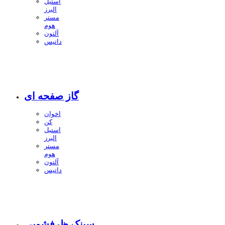
استیل
البرز
مستر
هوم
آلتون
داتیس
گاز صفحه ای
اخوان
کن
استیل
البرز
مستر
هوم
آلتون
داتیس
سینک ظرفشویی