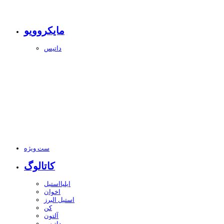
مایکروویو
داتیس
ست ویژه
کاتالوگ
ایلیااستیل
اخوان
استیل البرز
کن
آلتون
داتیس