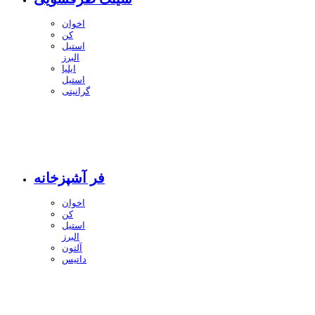
اخوان
کن
استیل
البرز
ایلیا
استیل
گرانیتی
فر آشپزخانه
اخوان
کن
استیل
البرز
آلتون
داتیس