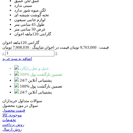
عمق لگن
عمیق
سینی
ندارد
لگن میوه شور
ندارد
تخته گوشت
شیشه ای
لوازم جانبی
سیفون
طول
43 سانتی متر
عرض
50 سانتی متر
گارانتی
120ماهه اخوان
گارانتی 120ماهه اخوان
قیمت :
9,763,000 تومان
قیمت در اخوان شاپینگ :
7,908,030 تومان
–
+
اضافه به سبد خرید
حمل و نقل رایگان
100% تضمین بازگشت پول
پشتیبانی آنلاین 24/7
100% تضمین بازگشت پول
پشتیبانی آنلاین 24/7
سوالات متداول خریداران
سوال در مورد محصول
قیمت محصول
موجودی کالا
تخفیفات
روش پرداخت
روش ارسال