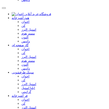
هود آشپزخانه
اخوان
کن
استیل البرز
مستر هوم
آلتون
داتیس
گاز صفحه ای
اخوان
کن
استیل البرز
مستر هوم
آلتون
داتیس
سینک ظرفشویی
اخوان
کن
استیل البرز
ایلیا استیل
گرانیتی
فر آشپزخانه
اخوان
کن
استیل البرز