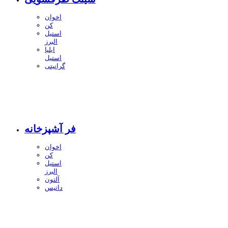
اخوان
کن
استیل
البرز
ایلیا
استیل
گرانیتی
فر آشپزخانه
اخوان
کن
استیل
البرز
آلتون
داتیس