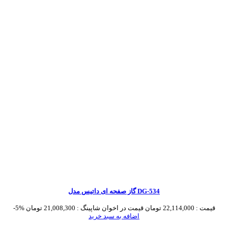
گاز صفحه ای داتیس مدل DG-534
قیمت :
22,114,000 تومان
قیمت در اخوان شاپینگ :
21,008,300 تومان
-5%
اضافه به سبد خرید