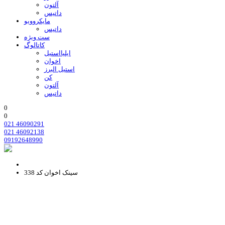
آلتون
داتیس
مایکروویو
داتیس
ست ویژه
کاتالوگ
ایلیااستیل
اخوان
استیل البرز
کن
آلتون
داتیس
0
0
021 46090291
021 46092138
09192648990
سینک اخوان کد 338