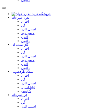
هود آشپزخانه
اخوان
کن
استیل البرز
مستر هوم
آلتون
داتیس
گاز صفحه ای
اخوان
کن
استیل البرز
مستر هوم
آلتون
داتیس
سینک ظرفشویی
اخوان
کن
استیل البرز
ایلیا استیل
گرانیتی
فر آشپزخانه
اخوان
کن
استیل البرز