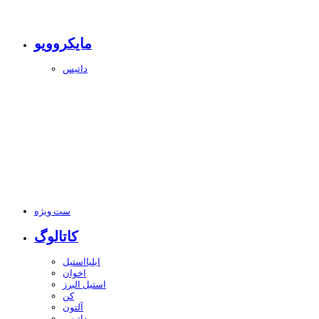
مایکروویو
داتیس
ست ویژه
کاتالوگ
ایلیااستیل
اخوان
استیل البرز
کن
آلتون
داتیس