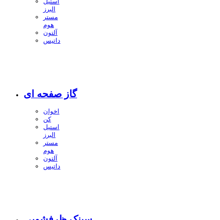
استیل
البرز
مستر
هوم
آلتون
داتیس
گاز صفحه ای
اخوان
کن
استیل
البرز
مستر
هوم
آلتون
داتیس
سینک ظرفشویی