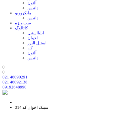
آلتون
داتیس
مایکروویو
داتیس
ست ویژه
کاتالوگ
ایلیااستیل
اخوان
استیل البرز
کن
آلتون
داتیس
0
0
021 46090291
021 46092138
09192648990
سینک اخوان کد 314