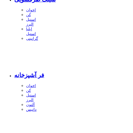
اخوان
کن
استیل
البرز
ایلیا
استیل
گرانیتی
فر آشپزخانه
اخوان
کن
استیل
البرز
آلتون
داتیس