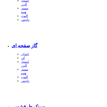
استیل
البرز
مستر
هوم
آلتون
داتیس
گاز صفحه ای
اخوان
کن
استیل
البرز
مستر
هوم
آلتون
داتیس
سینک ظرفشویی