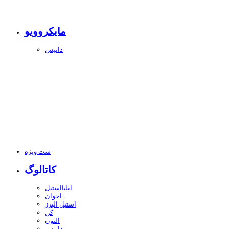
مایکروویو
داتیس
ست ویژه
کاتالوگ
ایلیااستیل
اخوان
استیل البرز
کن
آلتون
داتیس