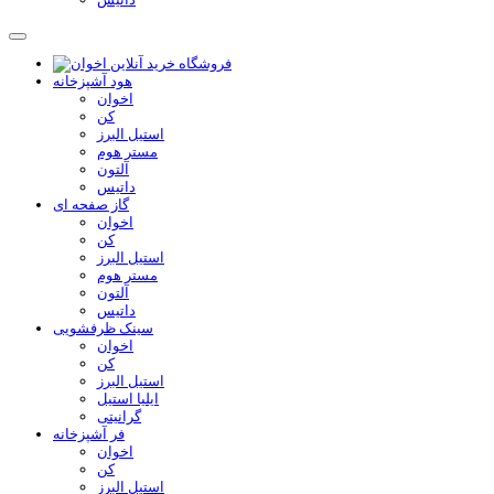
هود آشپزخانه
اخوان
کن
استیل البرز
مستر هوم
آلتون
داتیس
گاز صفحه ای
اخوان
کن
استیل البرز
مستر هوم
آلتون
داتیس
سینک ظرفشویی
اخوان
کن
استیل البرز
ایلیا استیل
گرانیتی
فر آشپزخانه
اخوان
کن
استیل البرز