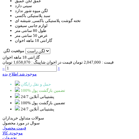
عمق لگن
عمیق
سینی
دارد
لگن میوه شور
ندارد
سبد
پلاستیکی باکسی
تخته گوشت
پلاستیکی باکسی, شیشه ای
لوازم جانبی
سیفون
طول
80 سانتی متر
عرض
50 سانتی متر
گارانتی
18 ماهه اخوان
موقعیت لگن
گارانتی 18 ماهه اخوان
قیمت :
2,047,000 تومان
قیمت در اخوان شاپینگ :
1,658,070 تومان
–
+
موجود شد اطلاع بده
حمل و نقل رایگان
100% تضمین بازگشت پول
پشتیبانی آنلاین 24/7
100% تضمین بازگشت پول
پشتیبانی آنلاین 24/7
سوالات متداول خریداران
سوال در مورد محصول
قیمت محصول
موجودی کالا
تخفیفات