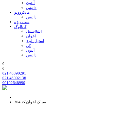
آلتون
داتیس
مایکروویو
داتیس
ست ویژه
کاتالوگ
ایلیااستیل
اخوان
استیل البرز
کن
آلتون
داتیس
0
0
021 46090291
021 46092138
09192648990
سینک اخوان کد 304