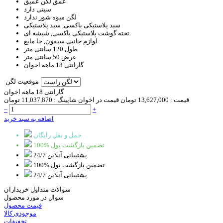
عمق لگن
عمیق
سینی
دارد
لگن میوه شور
ندارد
سبد
پلاستیکی باکسی, سبد پلاستیکی
تخته گوشت
پلاستیکی باکسی, شیشه ای
لوازم جانبی
سیفون, جا مایع
طول
120 سانتی متر
عرض
50 سانتی متر
گارانتی
18 ماهه اخوان
موقعیت لگن
گارانتی 18 ماهه اخوان
قیمت :
13,627,000 تومان
قیمت در اخوان شاپینگ :
11,037,870 تومان
–
+
اضافه به سبد خرید
حمل و نقل رایگان
100% تضمین بازگشت پول
پشتیبانی آنلاین 24/7
100% تضمین بازگشت پول
پشتیبانی آنلاین 24/7
سوالات متداول خریداران
سوال در مورد محصول
قیمت محصول
موجودی کالا
تخفیفات