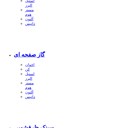
استیل
البرز
مستر
هوم
آلتون
داتیس
گاز صفحه ای
اخوان
کن
استیل
البرز
مستر
هوم
آلتون
داتیس
سینک ظرفشویی