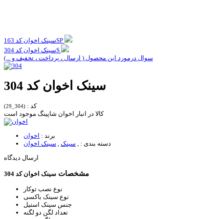
سینک اخوان کد 163SP
سینک اخوان کد 304S
سوال درمورد این محصول ( ارسال ، پرداخت ، تخفیف و ...)
سینک اخوان کد 304
کد :
(304_29)
کالا در انبار اخوان شاپینگ موجود است
برند :
اخوان
دسته بندی :
,
سینک
,
سینک اخوان
ارسال دیدگاه
مشخصات
سینک اخوان کد 304
نوع نصب
توکار
نوع سینک
باکسی
جنس سینک
استیل
تعداد لگن
دو لگنه