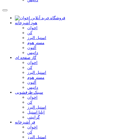
هود آشپزخانه
اخوان
کن
استیل البرز
مستر هوم
آلتون
داتیس
گاز صفحه ای
اخوان
کن
استیل البرز
مستر هوم
آلتون
داتیس
سینک ظرفشویی
اخوان
کن
استیل البرز
ایلیا استیل
گرانیتی
فر آشپزخانه
اخوان
کن
استیل البرز