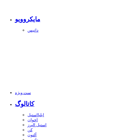
مایکروویو
داتیس
ست ویژه
کاتالوگ
ایلیااستیل
اخوان
استیل البرز
کن
آلتون
داتیس