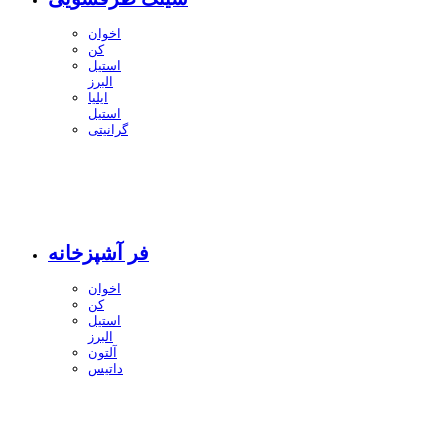
اخوان
کن
استیل
البرز
ایلیا
استیل
گرانیتی
فر آشپزخانه
اخوان
کن
استیل
البرز
آلتون
داتیس