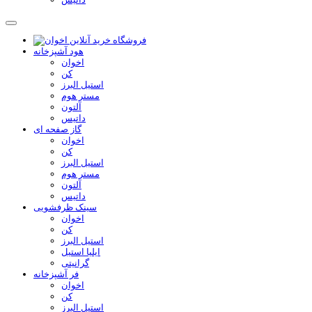
هود آشپزخانه
اخوان
کن
استیل البرز
مستر هوم
آلتون
داتیس
گاز صفحه ای
اخوان
کن
استیل البرز
مستر هوم
آلتون
داتیس
سینک ظرفشویی
اخوان
کن
استیل البرز
ایلیا استیل
گرانیتی
فر آشپزخانه
اخوان
کن
استیل البرز