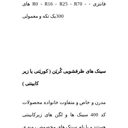
های R0 - R16 - R25 - R70 - فانتزی -
300یک تکه و معمولی
سینک های ظرفشویی کُریَن ( کوریَنی یا زیر
کابینتی )
مدرن و خاص و متفاوت خانواده محصولات
کد 400 سینک ها و لگن های زیرکابینتی
هستند و با نام سینک های مخصوص رویه ی