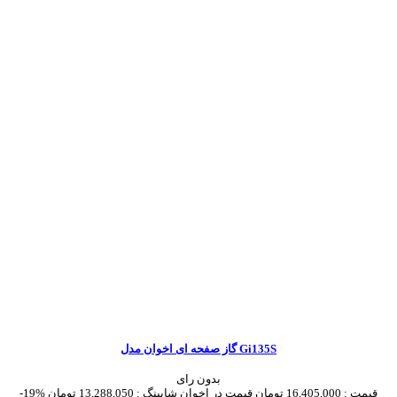
گاز صفحه ای اخوان مدل Gi135S
بدون رای
قیمت :
16,405,000 تومان
قیمت در اخوان شاپینگ :
13,288,050 تومان
-19%