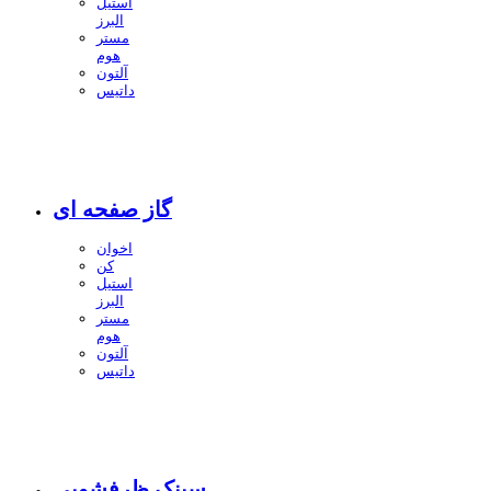
استیل
البرز
مستر
هوم
آلتون
داتیس
گاز صفحه ای
اخوان
کن
استیل
البرز
مستر
هوم
آلتون
داتیس
سینک ظرفشویی