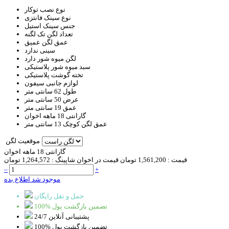
نوع نصب
توکار
نوع سینک
فانتزی
جنس سینک
استیل
تعداد لگن
تک لگنه
عمق لگن
عمیق
سینی
ندارد
لگن میوه شور
دارد
سبد
میوه شور پلاستیکی
تخته گوشت
پلاستیکی
لوازم جانبی
سیفون
طول
62 سانتی متر
عرض
50 سانتی متر
عمق
19 سانتی متر
گارانتی
18 ماهه اخوان
عمق لگن کوچک
13 سانتی متر
موقعیت لگن
گارانتی 18 ماهه اخوان
قیمت :
1,561,200 تومان
قیمت در اخوان شاپینگ :
1,264,572 تومان
–
+
موجود شد اطلاع بده
حمل و نقل رایگان
100% تضمین بازگشت پول
پشتیبانی آنلاین 24/7
100% تضمین بازگشت پول