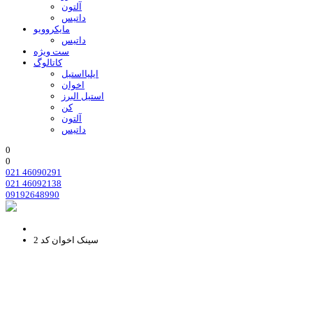
آلتون
داتیس
مایکروویو
داتیس
ست ویژه
کاتالوگ
ایلیااستیل
اخوان
استیل البرز
کن
آلتون
داتیس
0
0
021 46090291
021 46092138
09192648990
سینک اخوان کد 2