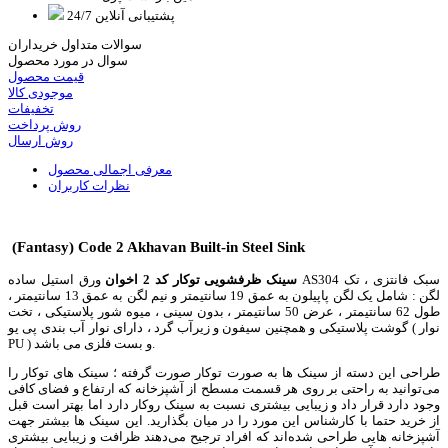
پشتیبانی آنلاین 24/7
سوالات متداول خریداران
سوال در مورد محصول
قیمت محصول
موجودی کالا
تخفیفات
روش پرداخت
روش ارسال
معرفی اجمالی محصول
نظرات کاربران
(Fantasy) Code 2 Akhavan Built-in Steel Sink
سینک ظرفشویی توکار کد 2 اخوان
ورق استیل ساده AS304 سبک فانتزی ، تک
لگن : شامل یک لگن پاپیلون به عمق 19 سانتیمتر و نیم لگن به عمق 13 سانتیمتر ،
طول 62 سانتیمتر ، عرض 50 سانتیمتر ، بدون سینی ، میوه شور پلاستیکی ، تخت
گوشت پلاستیکی و همچنین سیفون و زیرآب گرد ، دارای نوار آب بندی پی یو ( نوار
PU ) و بست فلزی می باشد.
طراحی این دسته از سینک ها به صورت توکار صورت گرفته ؛ سینک های توکار را
می‌توانید به راحتی بر روی هر قسمت مسطح از آشپزخانه که ارتفاع و فضای کافی
وجود دارد قرار داد و زیبایی بیشتری نسبت به سینک روکار دارد اما بهتر است قبل
از خرید حتما با کارشناس این مورد را در میان بگذارید. این سینک ها بیشتر جهت
آشپزخانه هایی طراحی شده‌اند که افراد ترجیح می‌دهند ظرافت و زیبایی بیشتری