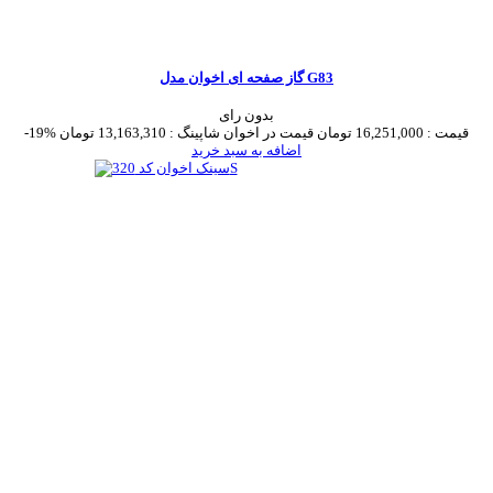
گاز صفحه ای اخوان مدل G83
بدون رای
قیمت :
16,251,000 تومان
قیمت در اخوان شاپینگ :
13,163,310 تومان
-19%
اضافه به سبد خرید