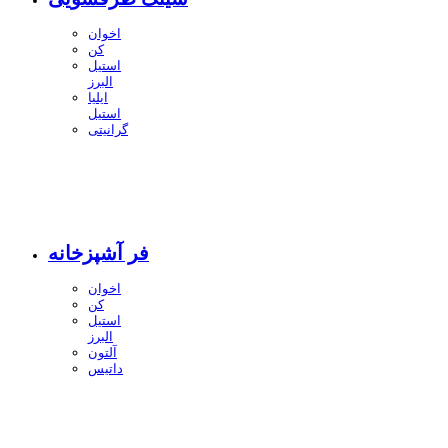
اخوان
کن
استیل
البرز
ایلیا
استیل
گرانیتی
فر آشپزخانه
اخوان
کن
استیل
البرز
آلتون
داتیس