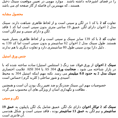
را در فضای آشپزخانه داشته باشند . موارد مهمی در تعیین موقعیت سینک دخیل
هستند ، که مهمترین آن فاصله از گاز صفحه ای می باشد.
محصول مشابه
تفاوت
کد 2
با کد 1 در لگن و سینی است و از لحاظ ظاهری شباهت دارند. سینک
مدل 2 اخوان دارای لگن عمیق 19 سانتی متری بدون سینی است اما کد 1 فاقد
لگن و دارای سینی و نیم لگن است.
تفاوت
کد 2
با کد 139 سایز سینک و سینی است و از لحاظ ظاهری بسیار شبیه
هستند. طول سینک مدل 2 اخوان 62 سانتیمتر و بدون سینی است اما کد 139 به
دلیل دارا بودن سینی طول 80 سانتیمتری دارد و تفاوت دیگری با هم ندارند .
جنس ورق استیل
سینک 2 اخوان
از ورق فولاد ضد زنگ ( استنلس استیل) ساده ساخته شده که با
علامت اختصاری AISI 304 یا AS 304 در بازار شناخته می شود ،
ضخامت ورق
سینک مدل 2 به حدود 0.8 میلیمتر
می رسد. نکته مهم اینکه استیل 304 به محیط
اسیدی و شور ساحلی ( کلرید گرم ) حساس است .
خصوصیات مهم این سینک ضدزنگ و ضد تغییر رنگ بودن آن است و همچنین
نظافت و نگهداری آسان از ویژگی های آن محسوب می گردد .
لگن و سینی
سینک کد 2 توکار اخوان
دارای تک لگن عمیق شامل یک لگن پاپیلون به
عمق 19
سانتیمتر
و نیم لگن به
عمق 13 سانتیمتر
بوده ، فاقد سینی است و شکل هندسی
آن فانتزی است.