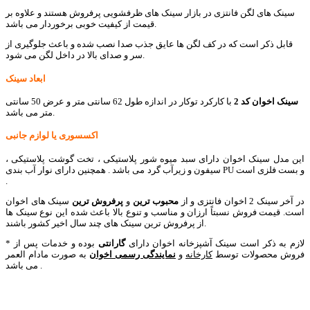
سینک های لگن فانتزی در بازار سینک های ظرفشویی پرفروش هستند و علاوه بر
قیمت از کیفیت خوبی برخوردار می باشد.
قابل ذکر است که در کف لگن ها عایق جذب صدا نصب شده و باعث جلوگیری از
سر و صدای بالا در داخل لگن می شود.
ابعاد سینک
سینک اخوان کد 2
با کارکرد توکار در اندازه طول 62 سانتی متر و عرض 50 سانتی
متر می باشد.
اکسسوری یا لوازم جانبی
این مدل سینک اخوان دارای سبد میوه شور پلاستیکی ، تخت گوشت پلاستیکی ،
سیفون و زیرآب گرد می باشد . همچنین دارای نوار آب بندی PU و بست فلزی است
.
در آخر سینک 2 اخوان فانتزی و از
محبوب ترین
و
پرفروش ترین
سینک های اخوان
است. قیمت فروش نسبتاً ارزان و مناسب و تنوع بالا باعث شده این نوع سینک ها
از پرفروش ترین سینک های چند سال اخیر کشور باشند.
* لازم به ذکر است سینک آشپزخانه اخوان دارای
گارانتی
بوده و خدمات پس از
فروش محصولات توسط
کارخانه
و
نمایندگی رسمی اخوان
به صورت مادام العمر
می باشد .