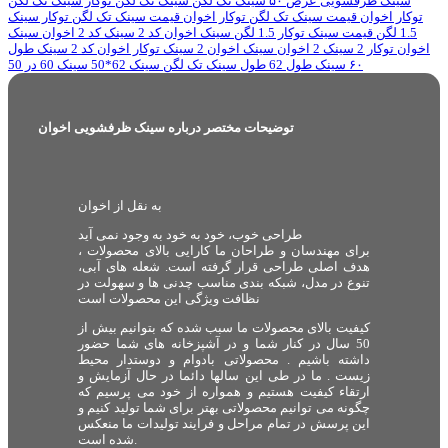
سینک ظرفشویی عرض ۵۰
سینک تک لگن
سینک تک لگن توکار
سینک تک لگن
توکار اخوان
قیمت سینک تک لگن توکار اخوان
قیمت سینک تک لگن توکار
سینک
1.5 لگن
قیمت سینک توکار 1.5 لگن
سینک اخوان کد 2
سینک کد 2 اخوان
سینک
اخوان توکار 2
سینک 2 اخوان
سینک اخوان 2
سینک توکار اخوان کد 2
سینک طول
۶۰
سینک طول 62
طول سینک تک لگن
سینک 62*50
سینک 60 در 50
توضیحات مختصر درباره سینک ظرفشویی اخوان
به نقل از اخوان
طراحی خوب، خود به خود به وجود نمی آید
برای مهندسان و طراحان ما کارایی بالای محصولات ،
هدف اصلی طراحی قرار گرفته است. شعله های آبی،
تنوع در مدل، شبکه بندی مناسب چدنی ها و سهولت در
نظافت ویژگی این محصولات است
کیفیت بالای محصولات ما سبب شده که بتوانیم بیش از
50 سال در کنار شما و در آشپزخانه های شما حضور
داشته باشیم . محصولاتی بادوام و دوستدار محیط
زیست . ما در طی این سالها دائما در حال آزمایش و
ارتقاء کیفیت هستیم و همواره از خود می پرسیم که
چگونه می توانیم محصولاتی بهتر برای شما تولید کنیم و
این پرسش در تمام مراحل و فرایند تولیدات ما منعکس
شده است.