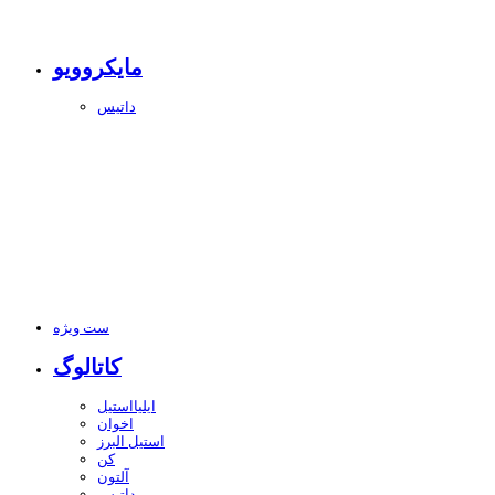
مایکروویو
داتیس
ست ویژه
کاتالوگ
ایلیااستیل
اخوان
استیل البرز
کن
آلتون
داتیس