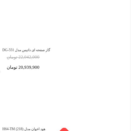
گاز صفحه ای داتیس مدل DG-551
22,042,000 تومان
20,939,900 تومان
هود اخوان مدل H64-TM (218)