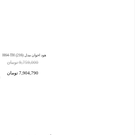
هود اخوان مدل H64-TH (216)
9,759,000 تومان
7,904,790 تومان