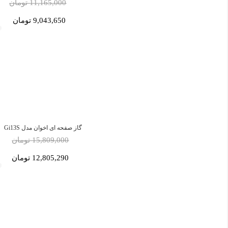
11,165,000 تومان
9,043,650 تومان
گاز صفحه ای اخوان مدل Gi13S
15,809,000 تومان
12,805,290 تومان