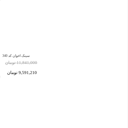
سینک اخوان کد 340
11,841,000 تومان
9,591,210 تومان