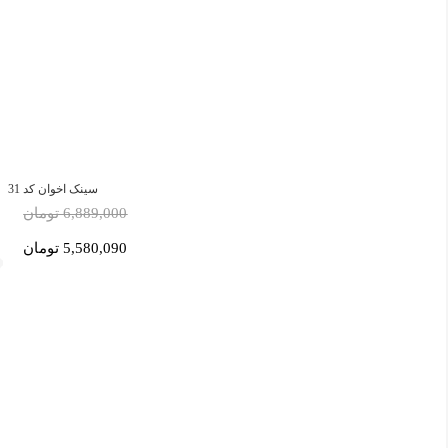
سینک اخوان کد 31
6,889,000 تومان
5,580,090 تومان