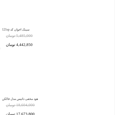
سینک اخوان کد 121sp
5,485,000 تومان
4,442,850 تومان
هود مخفی داتیس مدل فالکن
18,604,000 تومان
17,673,800 تومان