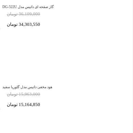
گاز صفحه ای داتیس مدل DG-522U
36,109,000 تومان
34,303,550 تومان
هود مخفی داتیس مدل گلوریا سفید
15,963,000 تومان
15,164,850 تومان