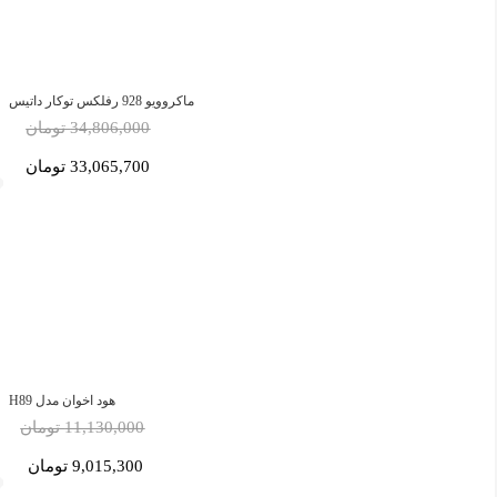
ماکروویو 928 رفلکس توکار داتیس
34,806,000 تومان
33,065,700 تومان
هود اخوان مدل H89
11,130,000 تومان
9,015,300 تومان