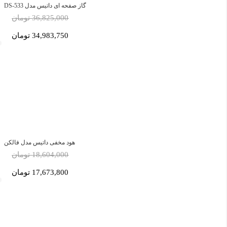
گاز صفحه ای داتیس مدل DS-533
36,825,000 تومان
34,983,750 تومان
هود مخفی داتیس مدل فالکن
18,604,000 تومان
17,673,800 تومان