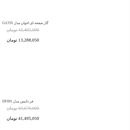
گاز صفحه ای اخوان مدل Gi135S
16,405,000 تومان
13,288,050 تومان
فر داتیس مدل DF691
43,679,000 تومان
41,495,050 تومان