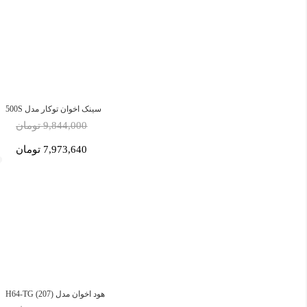
سینک اخوان توکار مدل 500S
9,844,000 تومان
7,973,640 تومان
هود اخوان مدل H64-TG (207)