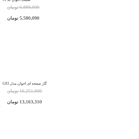
6,889,000 تومان
5,580,090 تومان
گاز صفحه ای اخوان مدل G83
16,251,000 تومان
13,163,310 تومان