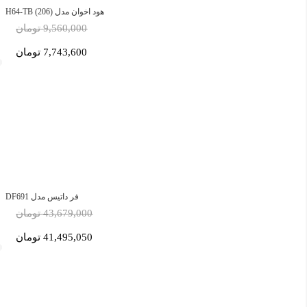
هود اخوان مدل H64-TB (206)
9,560,000 تومان
7,743,600 تومان
فر داتیس مدل DF691
43,679,000 تومان
41,495,050 تومان