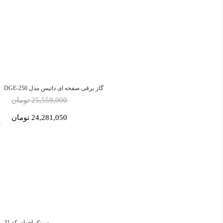
گاز برقی صفحه ای داتیس مدل DGE-250
25,559,000 تومان
24,281,050 تومان
سینک اخوان کد 31