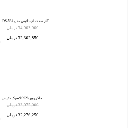
گاز صفحه ای داتیس مدل DS-534
34,003,000 تومان
32,302,850 تومان
ماکروویو 928 کلاسیک داتیس
33,975,000 تومان
32,276,250 تومان