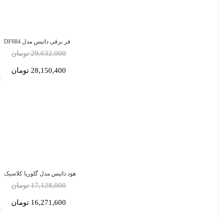
فر برقی داتیس مدل DF684
29,632,000 تومان
28,150,400 تومان
هود داتیس مدل گلوریا کلاسیک
17,128,000 تومان
16,271,600 تومان