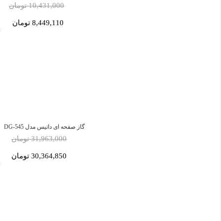
10,431,000 تومان
8,449,110 تومان
گاز صفحه ای داتیس مدل DG-545
31,963,000 تومان
30,364,850 تومان