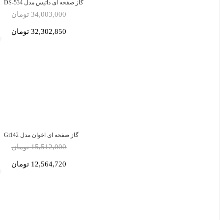
گاز صفحه ای داتیس مدل DS-534
34,003,000 تومان
32,302,850 تومان
گاز صفحه ای اخوان مدل Gi142
15,512,000 تومان
12,564,720 تومان