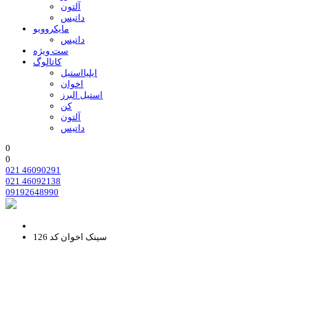
آلتون
داتیس
مایکروویو
داتیس
ست ویژه
کاتالوگ
ایلیااستیل
اخوان
استیل البرز
کن
آلتون
داتیس
0
0
021 46090291
021 46092138
09192648990
سینک اخوان کد 126