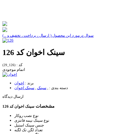
سوال درمورد این محصول ( ارسال ، پرداخت ، تخفیف و ...)
سینک اخوان کد 126
کد :
(126_29)
اتمام موجودی
برند :
اخوان
دسته بندی :
,
سینک
,
سینک اخوان
ارسال دیدگاه
مشخصات
سینک اخوان کد 126
نوع نصب
روکار
نوع سینک
نیمه فانتزی
جنس سینک
استیل
تعداد لگن
تک لگنه