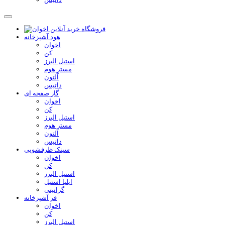
هود آشپزخانه
اخوان
کن
استیل البرز
مستر هوم
آلتون
داتیس
گاز صفحه ای
اخوان
کن
استیل البرز
مستر هوم
آلتون
داتیس
سینک ظرفشویی
اخوان
کن
استیل البرز
ایلیا استیل
گرانیتی
فر آشپزخانه
اخوان
کن
استیل البرز