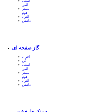
استیل
البرز
مستر
هوم
آلتون
داتیس
گاز صفحه ای
اخوان
کن
استیل
البرز
مستر
هوم
آلتون
داتیس
سینک ظرفشویی