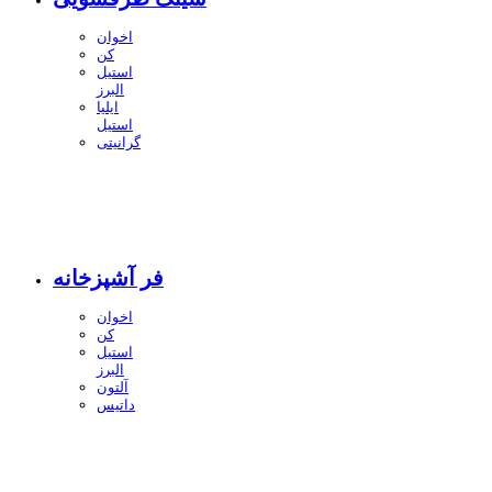
اخوان
کن
استیل
البرز
ایلیا
استیل
گرانیتی
فر آشپزخانه
اخوان
کن
استیل
البرز
آلتون
داتیس