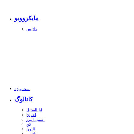
مایکروویو
داتیس
ست ویژه
کاتالوگ
ایلیااستیل
اخوان
استیل البرز
کن
آلتون
داتیس