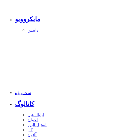
مایکروویو
داتیس
ست ویژه
کاتالوگ
ایلیااستیل
اخوان
استیل البرز
کن
آلتون
داتیس