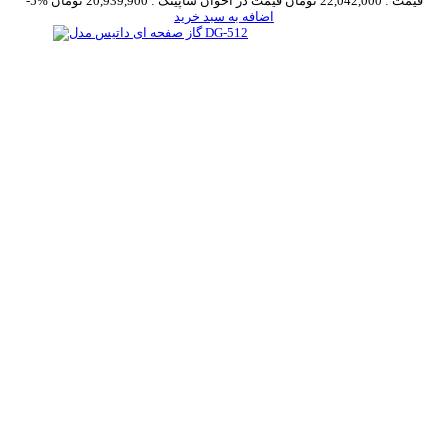
قیمت :
22,042,000 تومان
قیمت در اخوان شاپینگ :
20,939,900 تومان
-5%
اضافه به سبد خرید