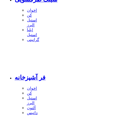
اخوان
کن
استیل
البرز
ایلیا
استیل
گرانیتی
فر آشپزخانه
اخوان
کن
استیل
البرز
آلتون
داتیس