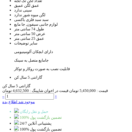
تعداد لگن
تک لگنه
عمق لگن
عمیق
سینی
ندارد
لگن میوه شور
ندارد
سبد
سبد فلزی باکسی
لوازم جانبی
سیفون, جا مایع
طول
74 سانتی متر
عرض
50 سانتی متر
عمق
25 سانتی متر
سایر توضیحات
دارای ابچکان آلومینیومی
جامایع متصل به سینک
قابلیت نصب به صورت روکار و توکار
گارانتی
5 سال کن
گارانتی 5 سال کن
قیمت :
5,450,000 تومان
قیمت در اخوان شاپینگ :
4,632,500 تومان
–
+
موجود شد اطلاع بده
حمل و نقل رایگان
100% تضمین بازگشت پول
پشتیبانی آنلاین 24/7
100% تضمین بازگشت پول