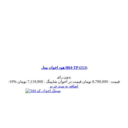
هود اخوان مدل H64-TP (213)
بدون رای
قیمت :
8,790,000 تومان
قیمت در اخوان شاپینگ :
7,119,900 تومان
-19%
اضافه به سبد خرید