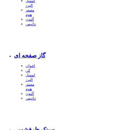
استیل
البرز
مستر
هوم
آلتون
داتیس
گاز صفحه ای
اخوان
کن
استیل
البرز
مستر
هوم
آلتون
داتیس
سینک ظرفشویی