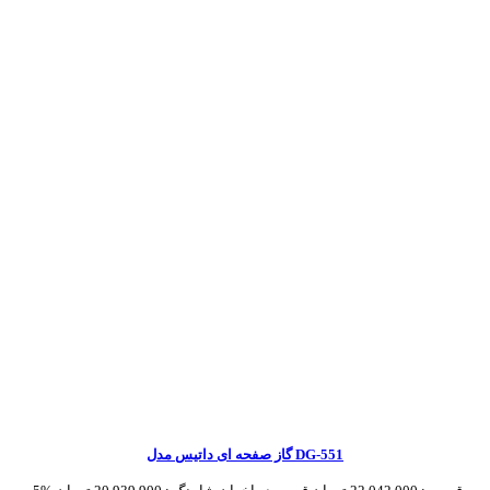
گاز صفحه ای داتیس مدل DG-551