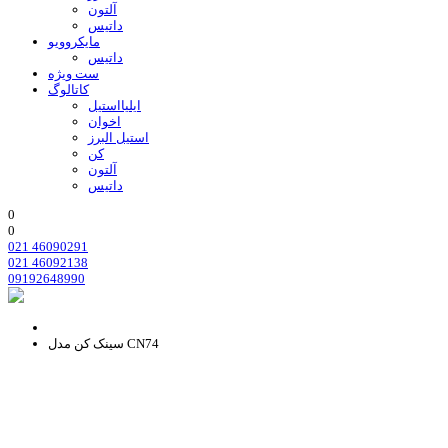
آلتون
داتیس
مایکروویو
داتیس
ست ویژه
کاتالوگ
ایلیااستیل
اخوان
استیل البرز
کن
آلتون
داتیس
0
0
021 46090291
021 46092138
09192648990
سینک کن مدل CN74