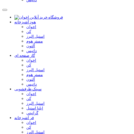
هود آشپزخانه
اخوان
کن
استیل البرز
مستر هوم
آلتون
داتیس
گاز صفحه ای
اخوان
کن
استیل البرز
مستر هوم
آلتون
داتیس
سینک ظرفشویی
اخوان
کن
استیل البرز
ایلیا استیل
گرانیتی
فر آشپزخانه
اخوان
کن
استیل البرز