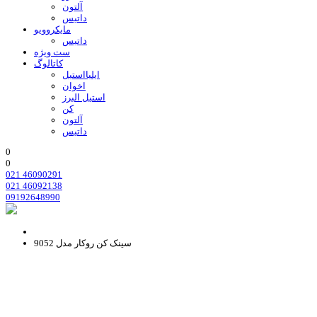
آلتون
داتیس
مایکروویو
داتیس
ست ویژه
کاتالوگ
ایلیااستیل
اخوان
استیل البرز
کن
آلتون
داتیس
0
0
021 46090291
021 46092138
09192648990
سینک کن روکار مدل 9052