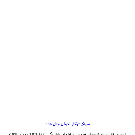
سینک توکار اخوان مدل 386
قیمت :
4,786,000 تومان
قیمت در اخوان شاپینگ :
3,876,660 تومان
-19%