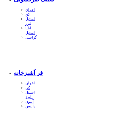
اخوان
کن
استیل
البرز
ایلیا
استیل
گرانیتی
فر آشپزخانه
اخوان
کن
استیل
البرز
آلتون
داتیس