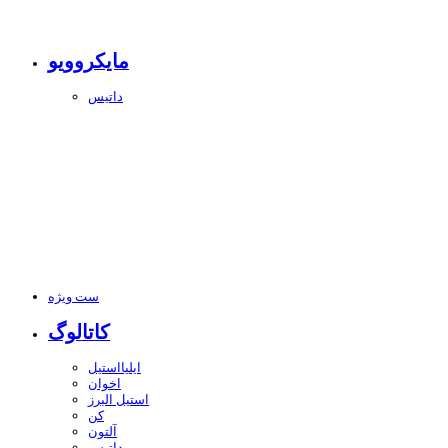
مایکروویو
داتیس
ست ویژه
کاتالوگ
ایلیااستیل
اخوان
استیل البرز
کن
آلتون
داتیس