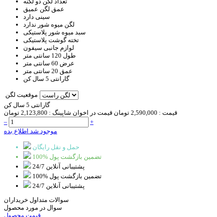
تعداد لگن
دو لگنه
عمق لگن
عمیق
سینی
دارد
لگن میوه شور
ندارد
سبد
میوه شور پلاستیکی
تخته گوشت
پلاستیکی
لوازم جانبی
سیفون
طول
120 سانتی متر
عرض
60 سانتی متر
عمق
20 سانتی متر
گارانتی
5 سال کن
موقعیت لگن
گارانتی 5 سال کن
قیمت :
2,590,000 تومان
قیمت در اخوان شاپینگ :
2,123,800 تومان
–
+
موجود شد اطلاع بده
حمل و نقل رایگان
100% تضمین بازگشت پول
پشتیبانی آنلاین 24/7
100% تضمین بازگشت پول
پشتیبانی آنلاین 24/7
سوالات متداول خریداران
سوال در مورد محصول
قیمت محصول