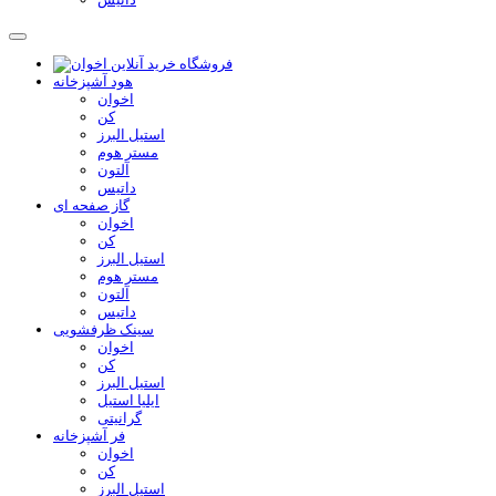
هود آشپزخانه
اخوان
کن
استیل البرز
مستر هوم
آلتون
داتیس
گاز صفحه ای
اخوان
کن
استیل البرز
مستر هوم
آلتون
داتیس
سینک ظرفشویی
اخوان
کن
استیل البرز
ایلیا استیل
گرانیتی
فر آشپزخانه
اخوان
کن
استیل البرز