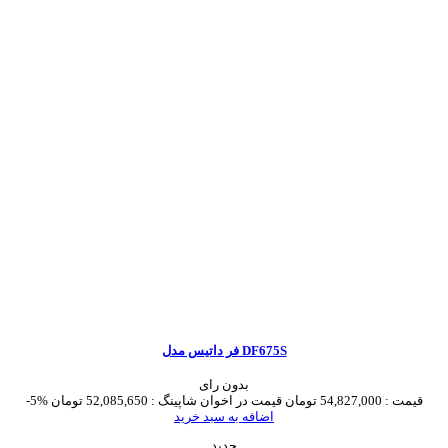
فر داتیس مدل DF675S
بدون رای
قیمت :
54,827,000 تومان
قیمت در اخوان شاپینگ :
52,085,650 تومان
-5%
اضافه به سبد خرید
جدید