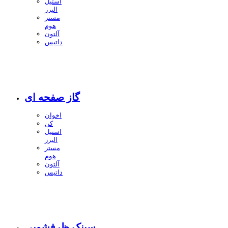
استیل
البرز
مستر
هوم
آلتون
داتیس
گاز صفحه ای
اخوان
کن
استیل
البرز
مستر
هوم
آلتون
داتیس
سینک ظرفشویی