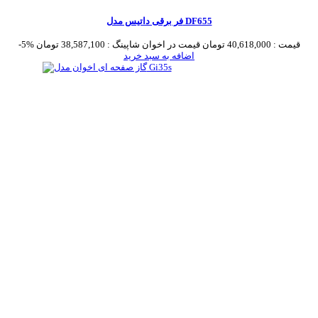
فر برقی داتیس مدل DF655
قیمت :
40,618,000 تومان
قیمت در اخوان شاپینگ :
38,587,100 تومان
-5%
اضافه به سبد خرید