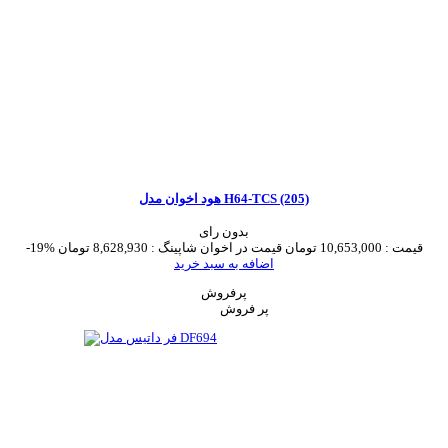
هود اخوان مدل H64-TCS (205)
بدون رای
قیمت :
10,653,000 تومان
قیمت در اخوان شاپینگ :
8,628,930 تومان
-19%
اضافه به سبد خرید
پرفروش