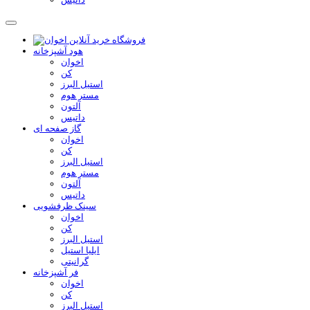
هود آشپزخانه
اخوان
کن
استیل البرز
مستر هوم
آلتون
داتیس
گاز صفحه ای
اخوان
کن
استیل البرز
مستر هوم
آلتون
داتیس
سینک ظرفشویی
اخوان
کن
استیل البرز
ایلیا استیل
گرانیتی
فر آشپزخانه
اخوان
کن
استیل البرز