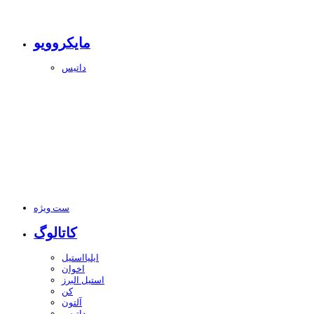
مایکروویو
داتیس
ست ویژه
کاتالوگ
ایلیااستیل
اخوان
استیل البرز
کن
آلتون
داتیس