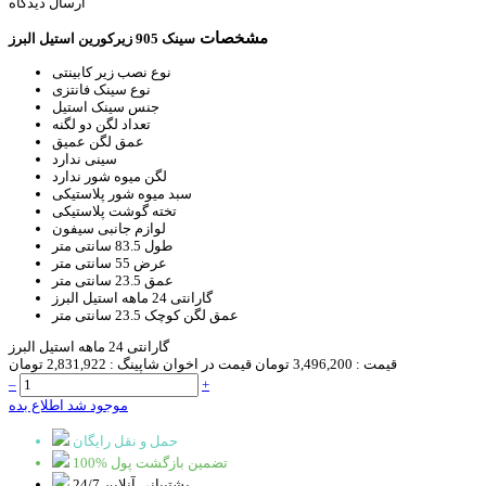
ارسال دیدگاه
مشخصات
سینک 905 زیرکورین استیل البرز
نوع نصب
زیر کابینتی
نوع سینک
فانتزی
جنس سینک
استیل
تعداد لگن
دو لگنه
عمق لگن
عمیق
سینی
ندارد
لگن میوه شور
ندارد
سبد
میوه شور پلاستیکی
تخته گوشت
پلاستیکی
لوازم جانبی
سیفون
طول
83.5 سانتی متر
عرض
55 سانتی متر
عمق
23.5 سانتی متر
گارانتی
24 ماهه استیل البرز
عمق لگن کوچک
23.5 سانتی متر
گارانتی 24 ماهه استیل البرز
قیمت :
3,496,200 تومان
قیمت در اخوان شاپینگ :
2,831,922 تومان
–
+
موجود شد اطلاع بده
حمل و نقل رایگان
100% تضمین بازگشت پول
پشتیبانی آنلاین 24/7