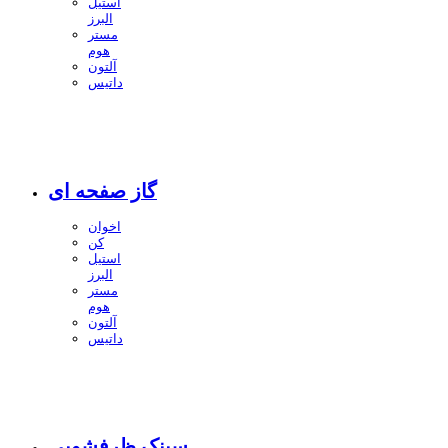
استیل
البرز
مستر
هوم
آلتون
داتیس
گاز صفحه ای
اخوان
کن
استیل
البرز
مستر
هوم
آلتون
داتیس
سینک ظرفشویی