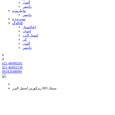
آلتون
داتیس
مایکروویو
داتیس
ست ویژه
کاتالوگ
ایلیااستیل
اخوان
استیل البرز
کن
آلتون
داتیس
0
0
021 46090291
021 46092138
09192648990
سینک 905 زیرکورین استیل البرز