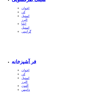
اخوان
کن
استیل
البرز
ایلیا
استیل
گرانیتی
فر آشپزخانه
اخوان
کن
استیل
البرز
آلتون
داتیس