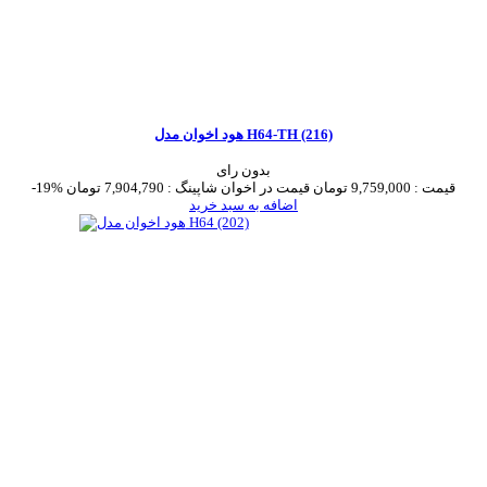
هود اخوان مدل H64-TH (216)
بدون رای
قیمت :
9,759,000 تومان
قیمت در اخوان شاپینگ :
7,904,790 تومان
-19%
اضافه به سبد خرید