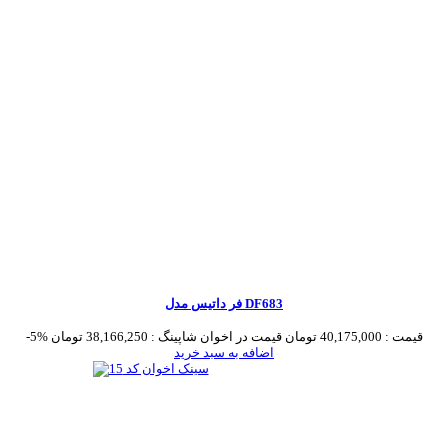
فر داتیس مدل DF683
قیمت :
40,175,000 تومان
قیمت در اخوان شاپینگ :
38,166,250 تومان
-5%
اضافه به سبد خرید