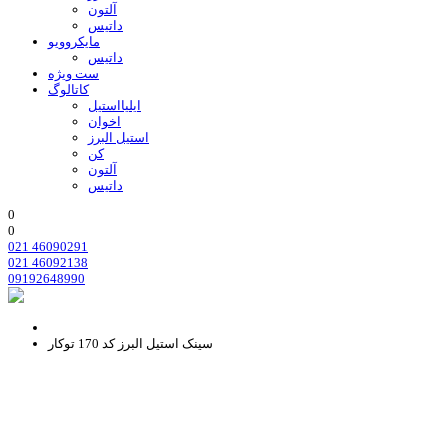
آلتون
داتیس
مایکروویو
داتیس
ست ویژه
کاتالوگ
ایلیااستیل
اخوان
استیل البرز
کن
آلتون
داتیس
0
0
021 46090291
021 46092138
09192648990
سینک استیل البرز کد 170 توکار