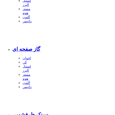
استیل
البرز
مستر
هوم
آلتون
داتیس
گاز صفحه ای
اخوان
کن
استیل
البرز
مستر
هوم
آلتون
داتیس
سینک ظرفشویی