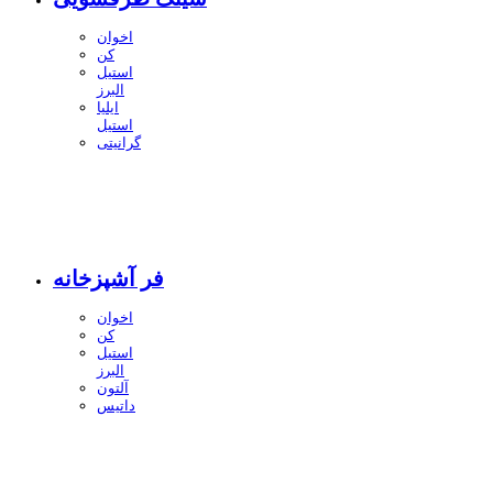
اخوان
کن
استیل
البرز
ایلیا
استیل
گرانیتی
فر آشپزخانه
اخوان
کن
استیل
البرز
آلتون
داتیس