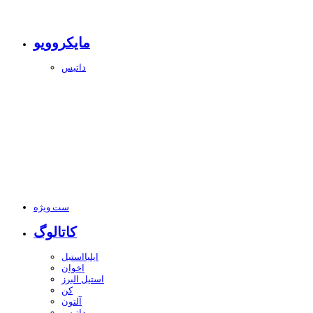
مایکروویو
داتیس
ست ویژه
کاتالوگ
ایلیااستیل
اخوان
استیل البرز
کن
آلتون
داتیس