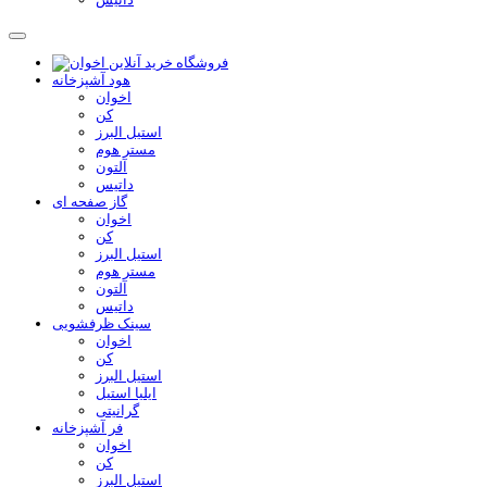
هود آشپزخانه
اخوان
کن
استیل البرز
مستر هوم
آلتون
داتیس
گاز صفحه ای
اخوان
کن
استیل البرز
مستر هوم
آلتون
داتیس
سینک ظرفشویی
اخوان
کن
استیل البرز
ایلیا استیل
گرانیتی
فر آشپزخانه
اخوان
کن
استیل البرز