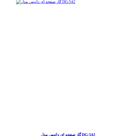
گاز صفحه ای داتیس مدل DG-542