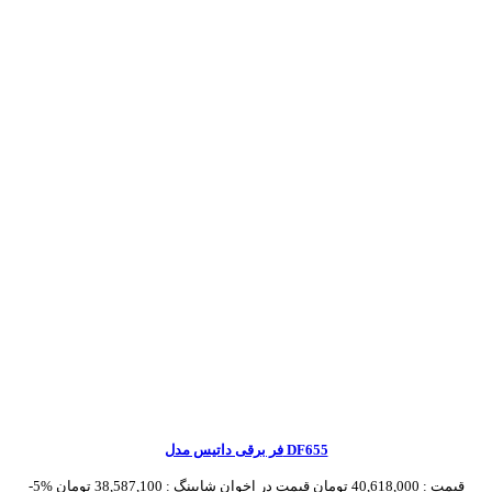
فر برقی داتیس مدل DF655
قیمت :
40,618,000 تومان
قیمت در اخوان شاپینگ :
38,587,100 تومان
-5%