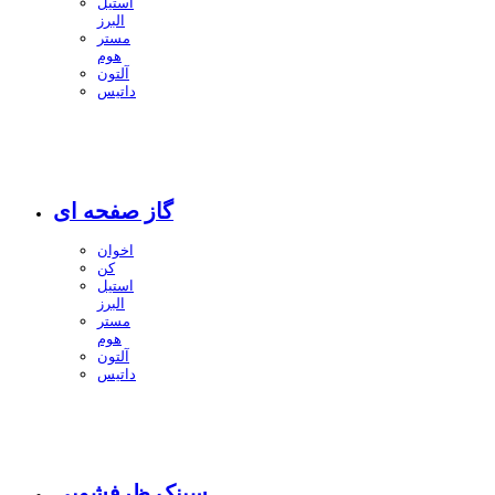
استیل
البرز
مستر
هوم
آلتون
داتیس
گاز صفحه ای
اخوان
کن
استیل
البرز
مستر
هوم
آلتون
داتیس
سینک ظرفشویی