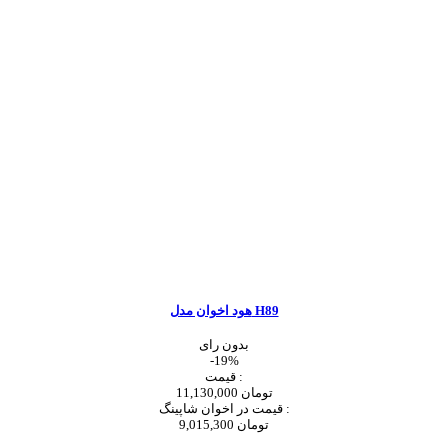
هود اخوان مدل H89
بدون رای
-19%
قیمت :
11,130,000 تومان
قیمت در اخوان شاپینگ :
9,015,300 تومان
اضافه به سبد خرید