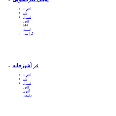
اخوان
کن
استیل
البرز
ایلیا
استیل
گرانیتی
فر آشپزخانه
اخوان
کن
استیل
البرز
آلتون
داتیس