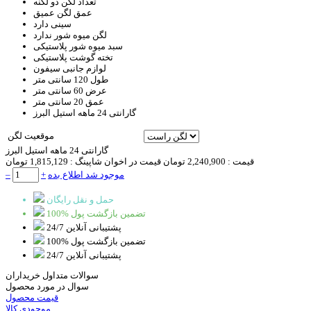
تعداد لگن
دو لگنه
عمق لگن
عمیق
سینی
دارد
لگن میوه شور
ندارد
سبد
میوه شور پلاستیکی
تخته گوشت
پلاستیکی
لوازم جانبی
سیفون
طول
120 سانتی متر
عرض
60 سانتی متر
عمق
20 سانتی متر
گارانتی
24 ماهه استیل البرز
موقعیت لگن
گارانتی 24 ماهه استیل البرز
قیمت :
2,240,900 تومان
قیمت در اخوان شاپینگ :
1,815,129 تومان
موجود شد اطلاع بده
+
–
حمل و نقل رایگان
100% تضمین بازگشت پول
پشتیبانی آنلاین 24/7
100% تضمین بازگشت پول
پشتیبانی آنلاین 24/7
سوالات متداول خریداران
سوال در مورد محصول
قیمت محصول
موجودی کالا