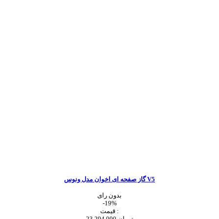
گاز صفحه ای اخوان مدل ونوس V5
بدون رای
-19%
قیمت :
23,294,000 تومان