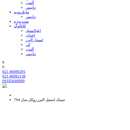
آلتون
داتیس
مایکروویو
داتیس
ست ویژه
کاتالوگ
ایلیااستیل
اخوان
استیل البرز
کن
آلتون
داتیس
0
0
021 46090291
021 46092138
09192648990
سینک استیل البرز روکار مدل 764