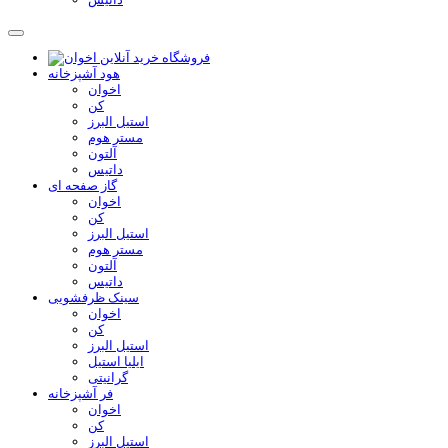
هود آشپزخانه
اخوان
کن
استیل البرز
مستر هوم
آلتون
داتیس
گاز صفحه ای
اخوان
کن
استیل البرز
مستر هوم
آلتون
داتیس
سینک ظرفشویی
اخوان
کن
استیل البرز
ایلیا استیل
گرانیتی
فر آشپزخانه
اخوان
کن
استیل البرز