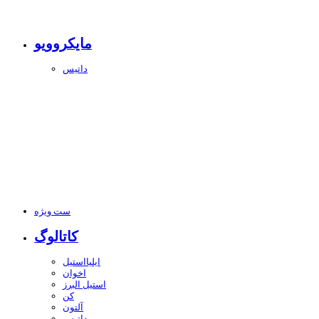
مایکروویو
داتیس
ست ویژه
کاتالوگ
ایلیااستیل
اخوان
استیل البرز
کن
آلتون
داتیس