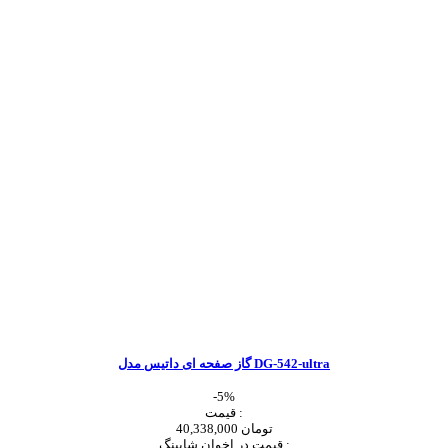
گاز صفحه ای داتیس مدل DG-542-ultra
-5%
قیمت :
40,338,000 تومان
قیمت در اخوان شاپینگ :