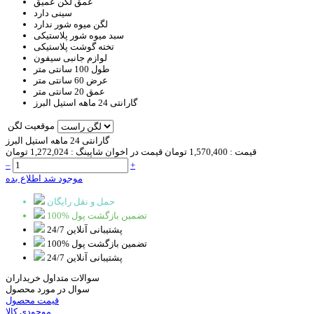
عمق لگن
عمیق
سینی
دارد
لگن میوه شور
ندارد
سبد
میوه شور پلاستیکی
تخته گوشت
پلاستیکی
لوازم جانبی
سیفون
طول
100 سانتی متر
عرض
60 سانتی متر
عمق
20 سانتی متر
گارانتی
24 ماهه استیل البرز
موقعیت لگن
گارانتی 24 ماهه استیل البرز
قیمت :
1,570,400 تومان
قیمت در اخوان شاپینگ :
1,272,024 تومان
–
+
موجود شد اطلاع بده
حمل و نقل رایگان
100% تضمین بازگشت پول
پشتیبانی آنلاین 24/7
100% تضمین بازگشت پول
پشتیبانی آنلاین 24/7
سوالات متداول خریداران
سوال در مورد محصول
قیمت محصول
موجودی کالا