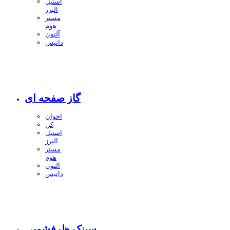
استیل
البرز
مستر
هوم
آلتون
داتیس
گاز صفحه ای
اخوان
کن
استیل
البرز
مستر
هوم
آلتون
داتیس
سینک ظرفشویی