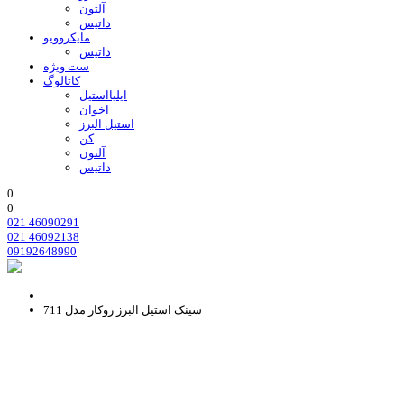
آلتون
داتیس
مایکروویو
داتیس
ست ویژه
کاتالوگ
ایلیااستیل
اخوان
استیل البرز
کن
آلتون
داتیس
0
0
021 46090291
021 46092138
09192648990
سینک استیل البرز روکار مدل 711