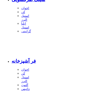
اخوان
کن
استیل
البرز
ایلیا
استیل
گرانیتی
فر آشپزخانه
اخوان
کن
استیل
البرز
آلتون
داتیس