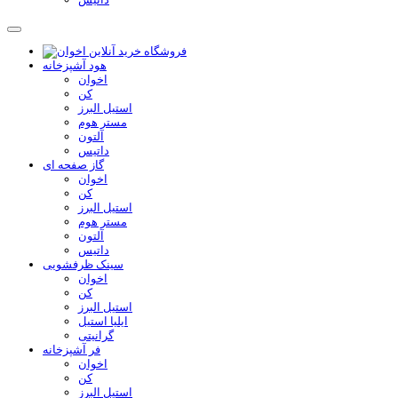
هود آشپزخانه
اخوان
کن
استیل البرز
مستر هوم
آلتون
داتیس
گاز صفحه ای
اخوان
کن
استیل البرز
مستر هوم
آلتون
داتیس
سینک ظرفشویی
اخوان
کن
استیل البرز
ایلیا استیل
گرانیتی
فر آشپزخانه
اخوان
کن
استیل البرز