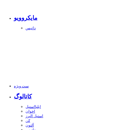
مایکروویو
داتیس
ست ویژه
کاتالوگ
ایلیااستیل
اخوان
استیل البرز
کن
آلتون
داتیس