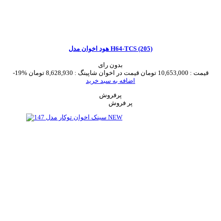
هود اخوان مدل H64-TCS (205)
بدون رای
قیمت :
10,653,000 تومان
قیمت در اخوان شاپینگ :
8,628,930 تومان
-19%
اضافه به سبد خرید
پرفروش