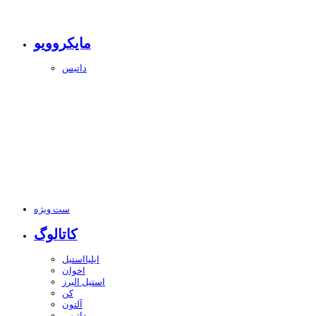
مایکروویو
داتیس
ست ویژه
کاتالوگ
ایلیااستیل
اخوان
استیل البرز
کن
آلتون
داتیس