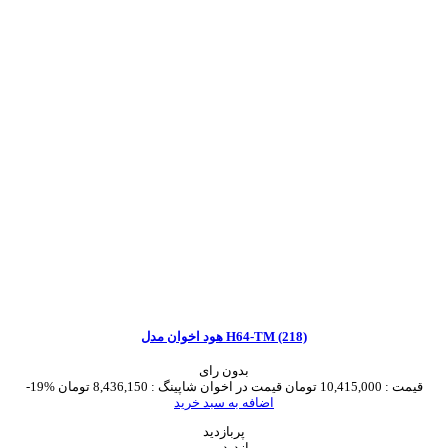
هود اخوان مدل H64-TM (218)
بدون رای
قیمت :
10,415,000 تومان
قیمت در اخوان شاپینگ :
8,436,150 تومان
-19%
اضافه به سبد خرید
پربازدید
پر بازدید