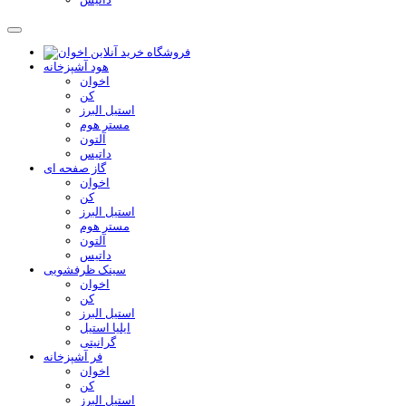
هود آشپزخانه
اخوان
کن
استیل البرز
مستر هوم
آلتون
داتیس
گاز صفحه ای
اخوان
کن
استیل البرز
مستر هوم
آلتون
داتیس
سینک ظرفشویی
اخوان
کن
استیل البرز
ایلیا استیل
گرانیتی
فر آشپزخانه
اخوان
کن
استیل البرز