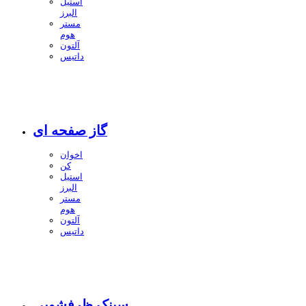
استیل
البرز
مستر
هوم
آلتون
داتیس
گاز صفحه ای
اخوان
کن
استیل
البرز
مستر
هوم
آلتون
داتیس
سینک ظرفشویی