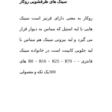
سینک های ظرفشویی روکار
روکار به معنی دارای قرنیز است سینک
هایی با لبه استیل که مماس به دیوار قرار
می گیرد و لبه بیرونی سینک هم مماس با
لبه جلویی کابینت است در خانواده سینک
های R0 - R16 - R25 - R70 - فانتزی -
300یک تکه و معمولی