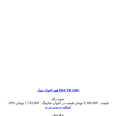
هود اخوان مدل H64-TB (206)
بدون رای
قیمت :
9,560,000 تومان
قیمت در اخوان شاپینگ :
7,743,600 تومان
-19%
اضافه به سبد خرید
پرفروش