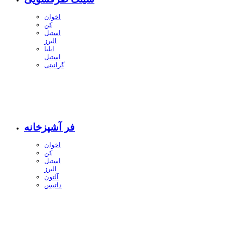
اخوان
کن
استیل
البرز
ایلیا
استیل
گرانیتی
فر آشپزخانه
اخوان
کن
استیل
البرز
آلتون
داتیس