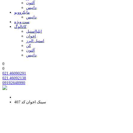
آلتون
داتیس
مایکروویو
داتیس
ست ویژه
کاتالوگ
ایلیااستیل
اخوان
استیل البرز
کن
آلتون
داتیس
0
0
021 46090291
021 46092138
09192648990
سینک اخوان کد 407