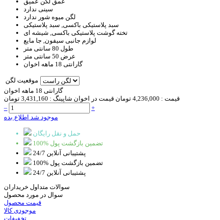
عمق لگن
عمیق
سینی
ندارد
لگن میوه شور
ندارد
سبد
پلاستیکی باکسی, سبد پلاستیکی
تخته گوشت
پلاستیکی باکسی, شیشه ای
لوازم جانبی
سیفون, جا مایع
طول
80 سانتی متر
عرض
50 سانتی متر
گارانتی
18 ماهه اخوان
موقعیت لگن
گارانتی 18 ماهه اخوان
قیمت :
4,236,000 تومان
قیمت در اخوان شاپینگ :
3,431,160 تومان
–
+
موجود شد اطلاع بده
حمل و نقل رایگان
100% تضمین بازگشت پول
پشتیبانی آنلاین 24/7
100% تضمین بازگشت پول
پشتیبانی آنلاین 24/7
سوالات متداول خریداران
سوال در مورد محصول
قیمت محصول
موجودی کالا
تخفیفات