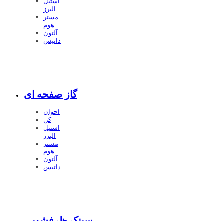
استیل
البرز
مستر
هوم
آلتون
داتیس
گاز صفحه ای
اخوان
کن
استیل
البرز
مستر
هوم
آلتون
داتیس
سینک ظرفشویی