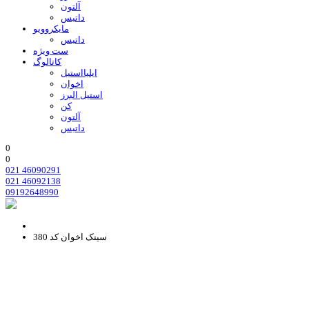
آلتون
داتیس
مایکروویو
داتیس
ست ویژه
کاتالوگ
ایلیااستیل
اخوان
استیل البرز
کن
آلتون
داتیس
0
0
021 46090291
021 46092138
09192648990
سینک اخوان کد 380