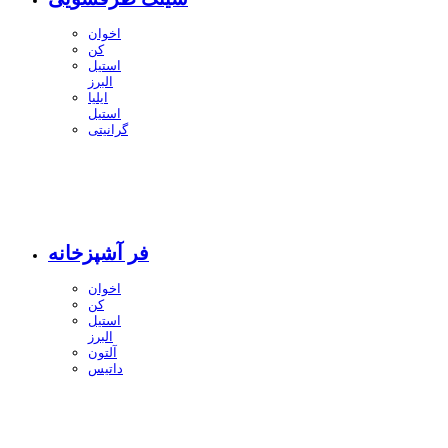
اخوان
کن
استیل
البرز
ایلیا
استیل
گرانیتی
فر آشپزخانه
اخوان
کن
استیل
البرز
آلتون
داتیس