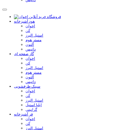
هود آشپزخانه
اخوان
کن
استیل البرز
مستر هوم
آلتون
داتیس
گاز صفحه ای
اخوان
کن
استیل البرز
مستر هوم
آلتون
داتیس
سینک ظرفشویی
اخوان
کن
استیل البرز
ایلیا استیل
گرانیتی
فر آشپزخانه
اخوان
کن
استیل البرز