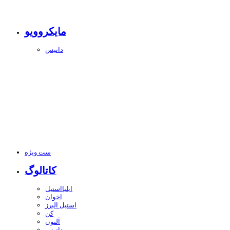
مایکروویو
داتیس
ست ویژه
کاتالوگ
ایلیااستیل
اخوان
استیل البرز
کن
آلتون
داتیس