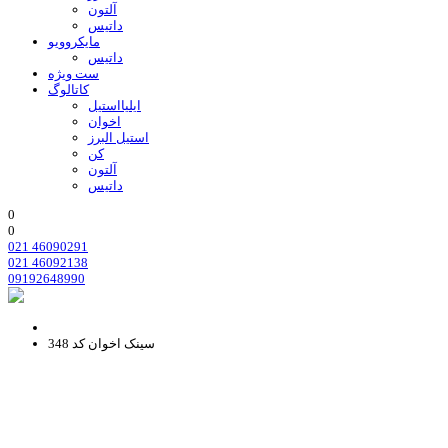
آلتون
داتیس
مایکروویو
داتیس
ست ویژه
کاتالوگ
ایلیااستیل
اخوان
استیل البرز
کن
آلتون
داتیس
0
0
021 46090291
021 46092138
09192648990
سینک اخوان کد 348