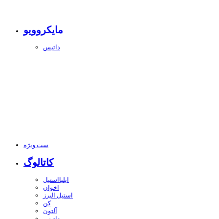
مایکروویو
داتیس
ست ویژه
کاتالوگ
ایلیااستیل
اخوان
استیل البرز
کن
آلتون
داتیس