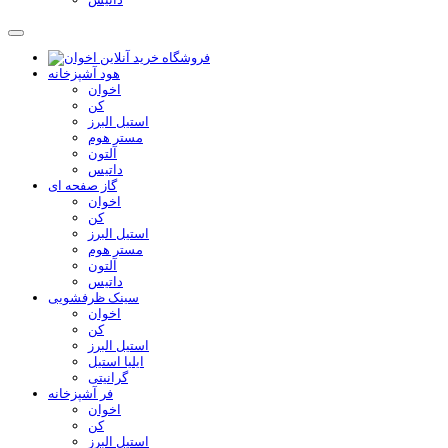
هود آشپزخانه
اخوان
کن
استیل البرز
مستر هوم
آلتون
داتیس
گاز صفحه ای
اخوان
کن
استیل البرز
مستر هوم
آلتون
داتیس
سینک ظرفشویی
اخوان
کن
استیل البرز
ایلیا استیل
گرانیتی
فر آشپزخانه
اخوان
کن
استیل البرز