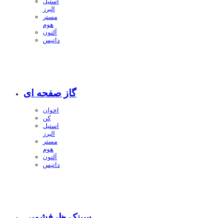
استیل
البرز
مستر
هوم
آلتون
داتیس
گاز صفحه ای
اخوان
کن
استیل
البرز
مستر
هوم
آلتون
داتیس
سینک ظرفشویی