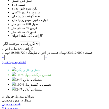
عمق لگن
عمیق
سینی
دارد
لگن میوه شور
ندارد
سبد
سبد فلزی باکسی
تخته گوشت
شیشه ای
لوازم جانبی
سیفون, جا مایع
طول
100 سانتی متر
عرض
50 سانتی متر
عمق
20 سانتی متر
گارانتی
120 ماهه اخوان
موقعیت لگن
گارانتی 120 ماهه اخوان
قیمت :
23,912,000 تومان
قیمت در اخوان شاپینگ :
19,368,720 تومان
–
+
اضافه به سبد خرید
حمل و نقل رایگان
100% تضمین بازگشت پول
پشتیبانی آنلاین 24/7
100% تضمین بازگشت پول
پشتیبانی آنلاین 24/7
سوالات متداول خریداران
سوال در مورد محصول
قیمت محصول
موجودی کالا