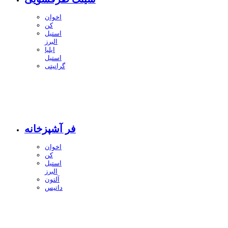
اخوان
کن
استیل
البرز
ایلیا
استیل
گرانیتی
فر آشپزخانه
اخوان
کن
استیل
البرز
آلتون
داتیس