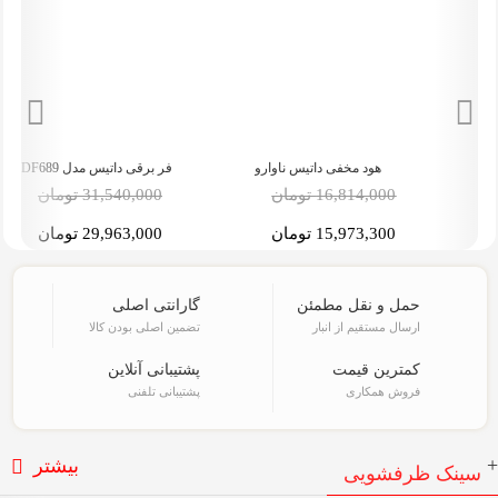
و
فر برقی داتیس مدل DF689
گاز صفحه ای داتیس مدل DG-402
31,540,000 تومان
16,806,000 تومان
29,963,000 تومان
15,965,700 تومان
حمل و نقل مطمئن
گارانتی اصلی
ارسال مستقیم از انبار
تضمین اصلی بودن کالا
کمترین قیمت
پشتیبانی آنلاین
فروش همکاری
پشتیبانی تلفنی
+
بیشتر
سینک ظرفشویی