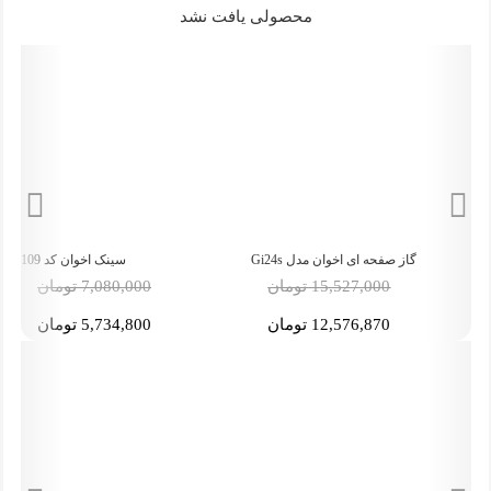
محصولی یافت نشد
سینک اخوان کد 109
سینک اخوان کد 410
-19%
-19%
7,080,000 تومان
18,337,000 تومان
5,734,800 تومان
14,852,970 تومان