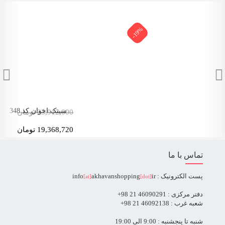
-19%
سینک اخوان کد 402
10,723,000 تومان
8,685,630 تومان
تماس با ما
پست الکترونیک : info
ir
akhavanshopping
[at]
[dot]
دفتر مرکزی : 46090291 21 98+
شعبه غرب : 46092138 21 98+
شنبه تا پنجشنبه : 9:00 الی 19:00