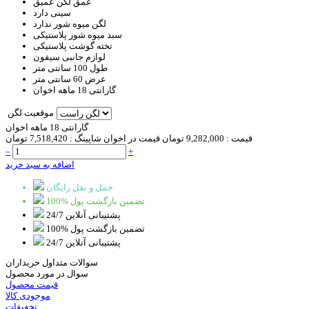
عمق لگن
عمیق
سینی
دارد
لگن میوه شور
ندارد
سبد
میوه شور پلاستیکی
تخته گوشت
پلاستیکی
لوازم جانبی
سیفون
طول
100 سانتی متر
عرض
60 سانتی متر
گارانتی
18 ماهه اخوان
موقعیت لگن
گارانتی 18 ماهه اخوان
قیمت :
9,282,000 تومان
قیمت در اخوان شاپینگ :
7,518,420 تومان
–
+
اضافه به سبد خرید
حمل و نقل رایگان
100% تضمین بازگشت پول
پشتیبانی آنلاین 24/7
100% تضمین بازگشت پول
پشتیبانی آنلاین 24/7
سوالات متداول خریداران
سوال در مورد محصول
قیمت محصول
موجودی کالا
تخفیفات