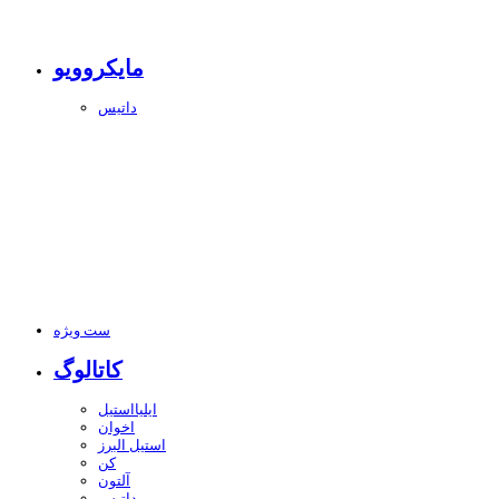
مایکروویو
داتیس
ست ویژه
کاتالوگ
ایلیااستیل
اخوان
استیل البرز
کن
آلتون
داتیس