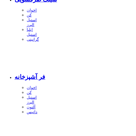
اخوان
کن
استیل
البرز
ایلیا
استیل
گرانیتی
فر آشپزخانه
اخوان
کن
استیل
البرز
آلتون
داتیس