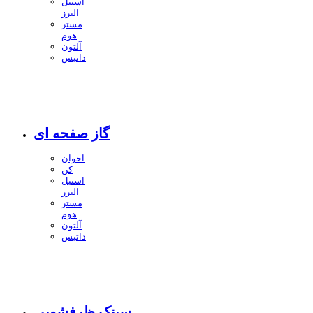
استیل
البرز
مستر
هوم
آلتون
داتیس
گاز صفحه ای
اخوان
کن
استیل
البرز
مستر
هوم
آلتون
داتیس
سینک ظرفشویی