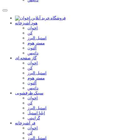
هود آشپزخانه
اخوان
کن
استیل البرز
مستر هوم
آلتون
داتیس
گاز صفحه ای
اخوان
کن
استیل البرز
مستر هوم
آلتون
داتیس
سینک ظرفشویی
اخوان
کن
استیل البرز
ایلیا استیل
گرانیتی
فر آشپزخانه
اخوان
کن
استیل البرز