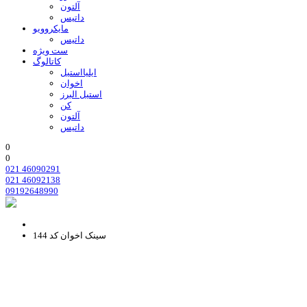
آلتون
داتیس
مایکروویو
داتیس
ست ویژه
کاتالوگ
ایلیااستیل
اخوان
استیل البرز
کن
آلتون
داتیس
0
0
021 46090291
021 46092138
09192648990
سینک اخوان کد 144