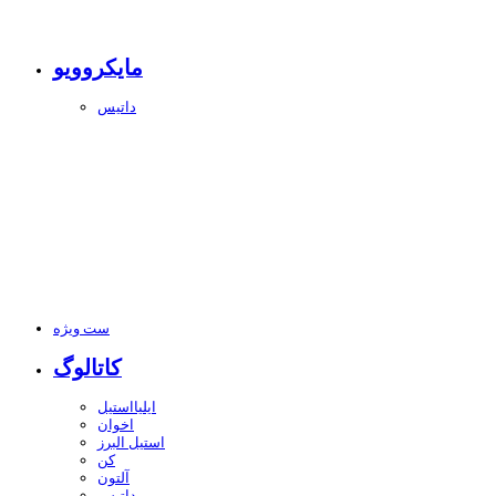
مایکروویو
داتیس
ست ویژه
کاتالوگ
ایلیااستیل
اخوان
استیل البرز
کن
آلتون
داتیس