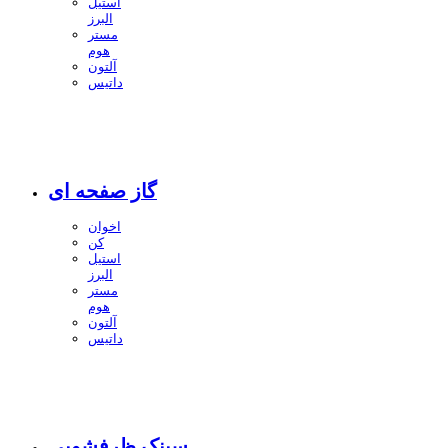
استیل
البرز
مستر
هوم
آلتون
داتیس
گاز صفحه ای
اخوان
کن
استیل
البرز
مستر
هوم
آلتون
داتیس
سینک ظرفشویی