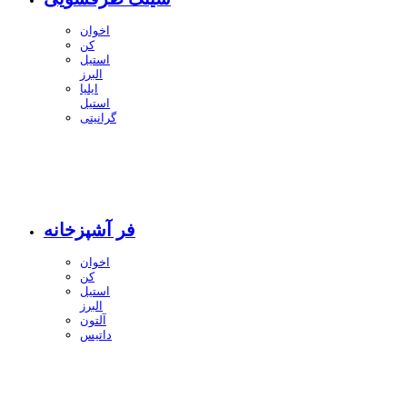
اخوان
کن
استیل
البرز
ایلیا
استیل
گرانیتی
فر آشپزخانه
اخوان
کن
استیل
البرز
آلتون
داتیس