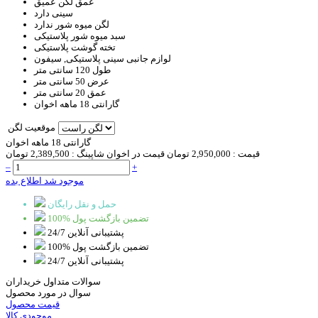
عمق لگن
عمیق
سینی
دارد
لگن میوه شور
ندارد
سبد
میوه شور پلاستیکی
تخته گوشت
پلاستیکی
لوازم جانبی
سینی پلاستیکی, سیفون
طول
120 سانتی متر
عرض
50 سانتی متر
عمق
20 سانتی متر
گارانتی
18 ماهه اخوان
موقعیت لگن
گارانتی 18 ماهه اخوان
قیمت :
2,950,000 تومان
قیمت در اخوان شاپینگ :
2,389,500 تومان
–
+
موجود شد اطلاع بده
حمل و نقل رایگان
100% تضمین بازگشت پول
پشتیبانی آنلاین 24/7
100% تضمین بازگشت پول
پشتیبانی آنلاین 24/7
سوالات متداول خریداران
سوال در مورد محصول
قیمت محصول
موجودی کالا