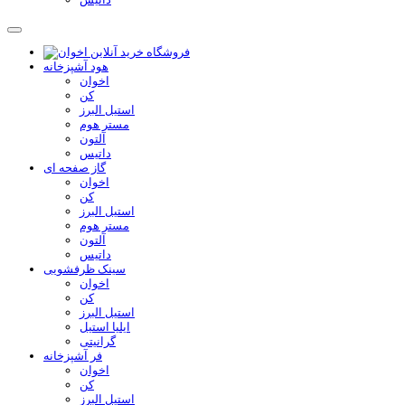
هود آشپزخانه
اخوان
کن
استیل البرز
مستر هوم
آلتون
داتیس
گاز صفحه ای
اخوان
کن
استیل البرز
مستر هوم
آلتون
داتیس
سینک ظرفشویی
اخوان
کن
استیل البرز
ایلیا استیل
گرانیتی
فر آشپزخانه
اخوان
کن
استیل البرز