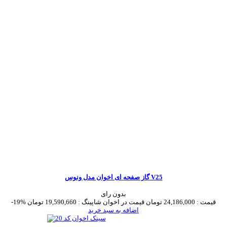
گاز صفحه ای اخوان مدل ونوس V25
بدون رای
قیمت :
24,186,000 تومان
قیمت در اخوان شاپینگ :
19,590,660 تومان
-19%
اضافه به سبد خرید