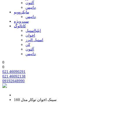
آلتون
داتیس
مایکروویو
داتیس
ست ویژه
کاتالوگ
ایلیااستیل
اخوان
استیل البرز
کن
آلتون
داتیس
0
0
021 46090291
021 46092138
09192648990
سینک اخوان توکار مدل 160