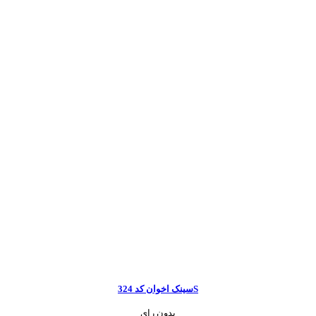
سینک اخوان کد 324S
بدون رای