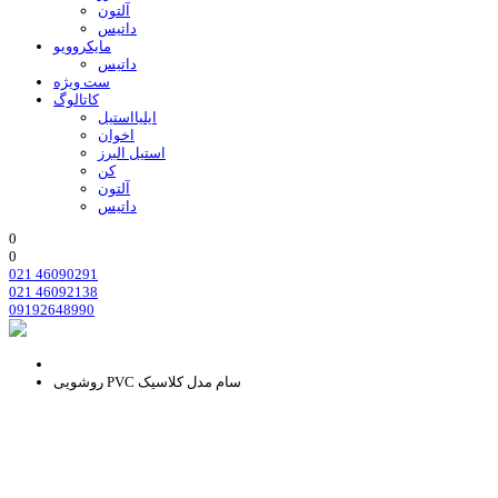
آلتون
داتیس
مایکروویو
داتیس
ست ویژه
کاتالوگ
ایلیااستیل
اخوان
استیل البرز
کن
آلتون
داتیس
0
0
021 46090291
021 46092138
09192648990
روشویی PVC سام مدل کلاسیک