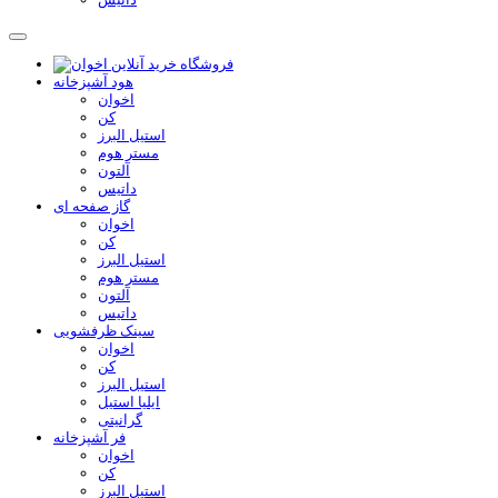
هود آشپزخانه
اخوان
کن
استیل البرز
مستر هوم
آلتون
داتیس
گاز صفحه ای
اخوان
کن
استیل البرز
مستر هوم
آلتون
داتیس
سینک ظرفشویی
اخوان
کن
استیل البرز
ایلیا استیل
گرانیتی
فر آشپزخانه
اخوان
کن
استیل البرز