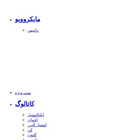
مایکروویو
داتیس
ست ویژه
کاتالوگ
ایلیااستیل
اخوان
استیل البرز
کن
آلتون
داتیس