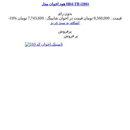
هود اخوان مدل H64-TB (206)
بدون رای
قیمت :
9,560,000 تومان
قیمت در اخوان شاپینگ :
7,743,600 تومان
-19%
اضافه به سبد خرید
پرفروش