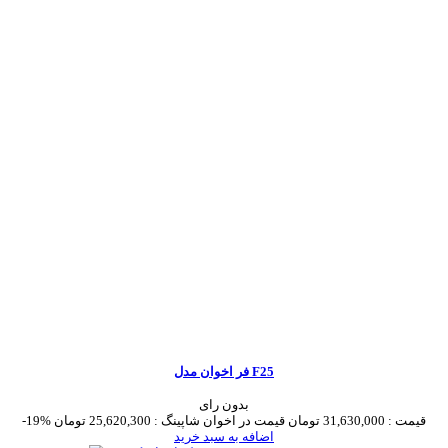
فر اخوان مدل F25
بدون رای
قیمت :
31,630,000 تومان
قیمت در اخوان شاپینگ :
25,620,300 تومان
-19%
اضافه به سبد خرید