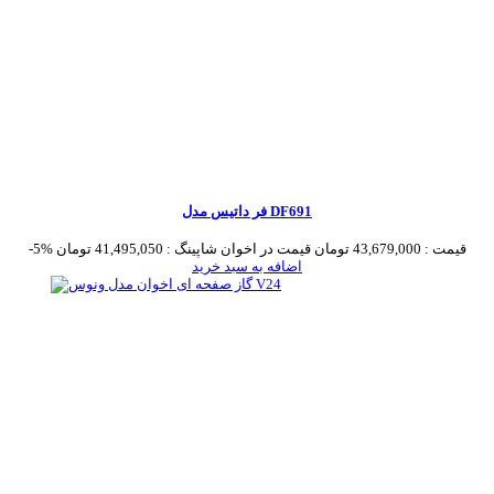
فر داتیس مدل DF691
قیمت :
43,679,000 تومان
قیمت در اخوان شاپینگ :
41,495,050 تومان
-5%
اضافه به سبد خرید