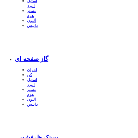
استیل
البرز
مستر
هوم
آلتون
داتیس
گاز صفحه ای
اخوان
کن
استیل
البرز
مستر
هوم
آلتون
داتیس
سینک ظرفشویی