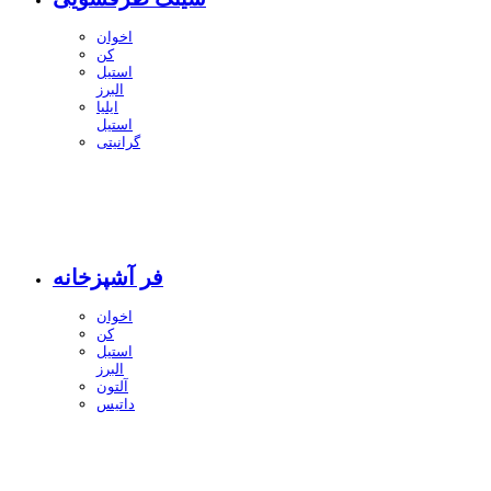
اخوان
کن
استیل
البرز
ایلیا
استیل
گرانیتی
فر آشپزخانه
اخوان
کن
استیل
البرز
آلتون
داتیس