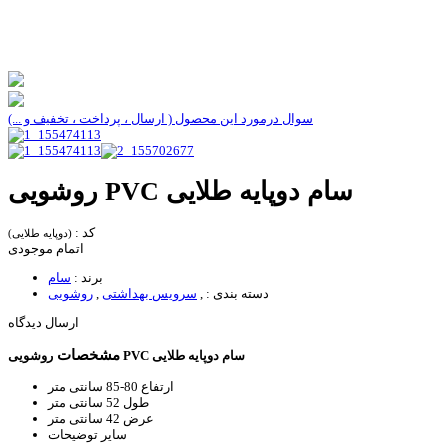
سوال درمورد این محصول ( ارسال ، پرداخت ، تخفیف و ...)
روشویی PVC سام دوپایه طلایی
کد :
(دوپایه طلایی)
اتمام موجودی
برند :
سام
دسته بندی :
,
سرویس بهداشتی
,
روشویی
ارسال دیدگاه
مشخصات
روشویی PVC سام دوپایه طلایی
ارتفاع
80-85 سانتی متر
طول
52 سانتی متر
عرض
42 سانتی متر
سایر توضیحات