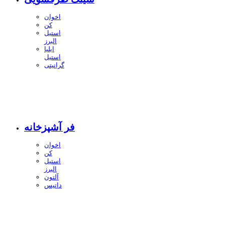
اخوان
کن
استیل
البرز
ایلیا
استیل
گرانیتی
فر آشپزخانه
اخوان
کن
استیل
البرز
آلتون
داتیس