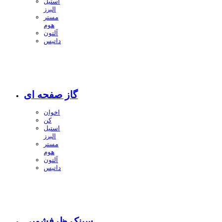
استیل
البرز
مستر
هوم
آلتون
داتیس
گاز صفحه ای
اخوان
کن
استیل
البرز
مستر
هوم
آلتون
داتیس
سینک ظرفشویی