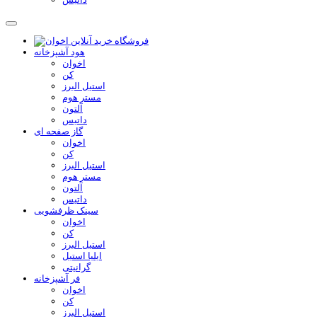
هود آشپزخانه
اخوان
کن
استیل البرز
مستر هوم
آلتون
داتیس
گاز صفحه ای
اخوان
کن
استیل البرز
مستر هوم
آلتون
داتیس
سینک ظرفشویی
اخوان
کن
استیل البرز
ایلیا استیل
گرانیتی
فر آشپزخانه
اخوان
کن
استیل البرز