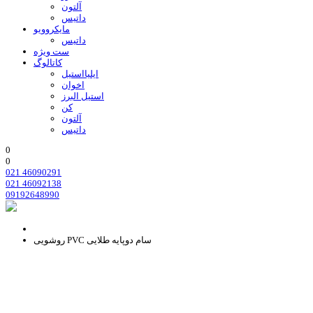
آلتون
داتیس
مایکروویو
داتیس
ست ویژه
کاتالوگ
ایلیااستیل
اخوان
استیل البرز
کن
آلتون
داتیس
0
0
021 46090291
021 46092138
09192648990
روشویی PVC سام دوپایه طلایی