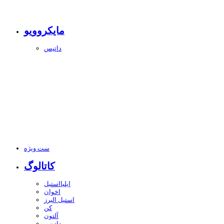
مایکروویو
داتیس
ست ویژه
کاتالوگ
ایلیااستیل
اخوان
استیل البرز
کن
آلتون
داتیس