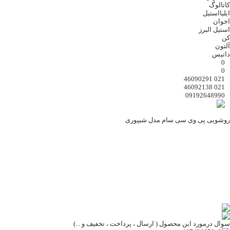
کاتالوگ
ایلیااستیل
اخوان
استیل البرز
کن
آلتون
داتیس
0
0
021 46090291
021 46092138
09192648990
روشویی پی وی سی سام مدل شیپوری
سوال درمورد این محصول ( ارسال ، پرداخت ، تخفیف و ...)