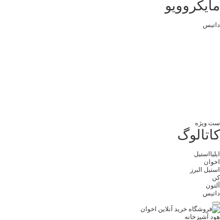
مایکروویو
داتیس
ست ویژه
کاتالوگ
ایلیااستیل
اخوان
استیل البرز
کن
آلتون
داتیس
هود آشپزخانه