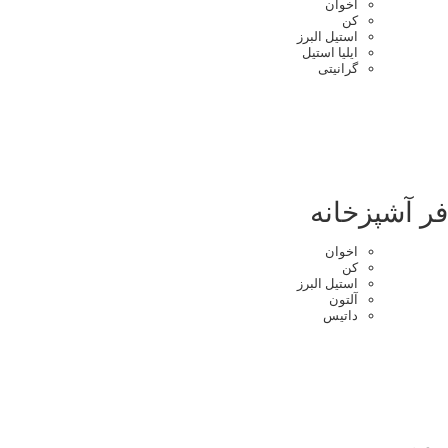
اخوان
کن
استیل البرز
ایلیا استیل
گرانیتی
فر آشپزخانه
اخوان
کن
استیل البرز
آلتون
داتیس