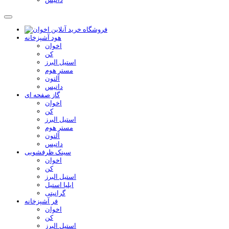
هود آشپزخانه
اخوان
کن
استیل البرز
مستر هوم
آلتون
داتیس
گاز صفحه ای
اخوان
کن
استیل البرز
مستر هوم
آلتون
داتیس
سینک ظرفشویی
اخوان
کن
استیل البرز
ایلیا استیل
گرانیتی
فر آشپزخانه
اخوان
کن
استیل البرز