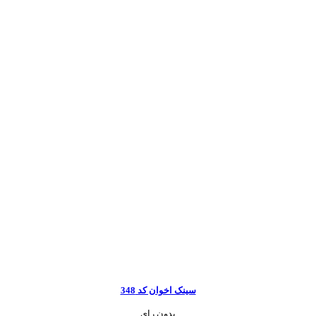
سینک اخوان کد 348
بدون رای