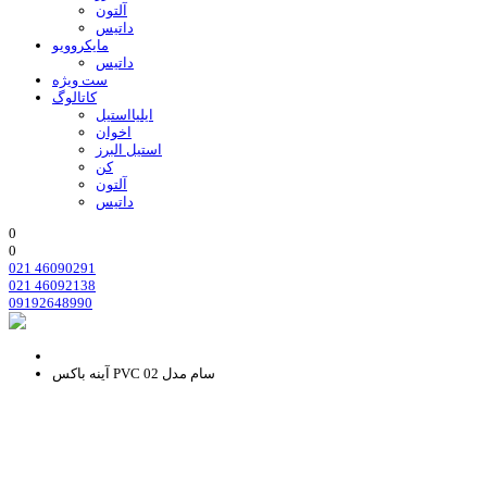
آلتون
داتیس
مایکروویو
داتیس
ست ویژه
کاتالوگ
ایلیااستیل
اخوان
استیل البرز
کن
آلتون
داتیس
0
0
021 46090291
021 46092138
09192648990
آینه باکس PVC سام مدل 02