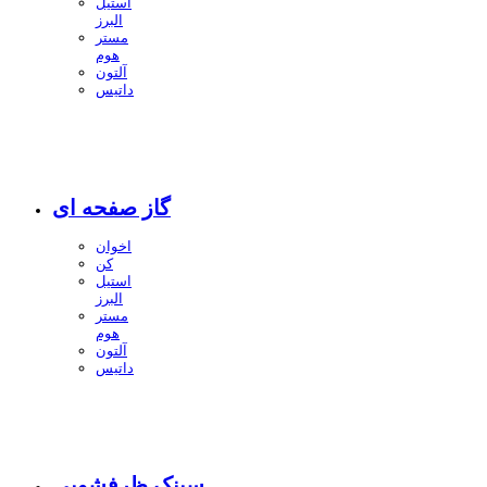
استیل
البرز
مستر
هوم
آلتون
داتیس
گاز صفحه ای
اخوان
کن
استیل
البرز
مستر
هوم
آلتون
داتیس
سینک ظرفشویی