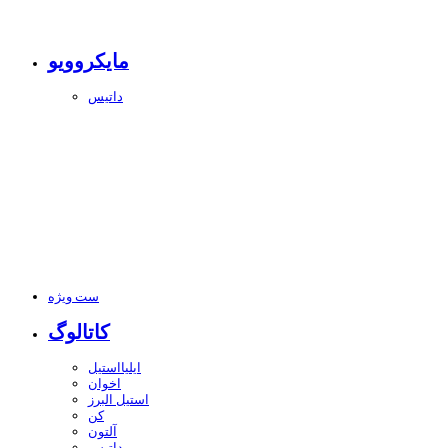
مایکروویو
داتیس
ست ویژه
کاتالوگ
ایلیااستیل
اخوان
استیل البرز
کن
آلتون
داتیس