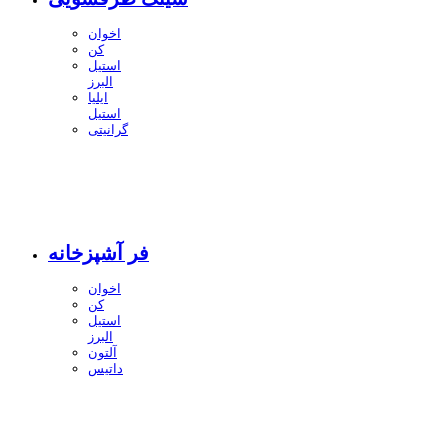
اخوان
کن
استیل
البرز
ایلیا
استیل
گرانیتی
فر آشپزخانه
اخوان
کن
استیل
البرز
آلتون
داتیس