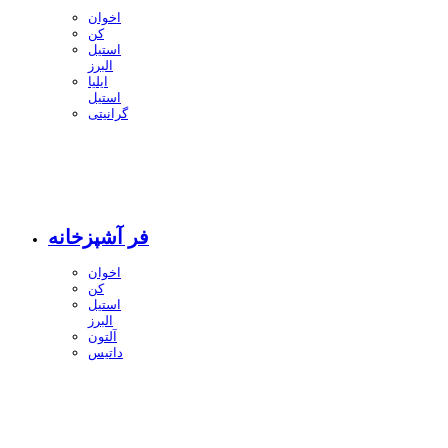
اخوان
کن
استیل
البرز
ایلیا
استیل
گرانیتی
فر آشپزخانه
اخوان
کن
استیل
البرز
آلتون
داتیس