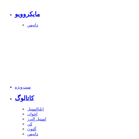
مایکروویو
داتیس
ست ویژه
کاتالوگ
ایلیااستیل
اخوان
استیل البرز
کن
آلتون
داتیس