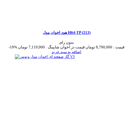
هود اخوان مدل H64-TP (213)
بدون رای
قیمت :
8,790,000 تومان
قیمت در اخوان شاپینگ :
7,119,900 تومان
-19%
اضافه به سبد خرید