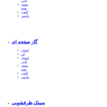
البرز
مستر
هوم
آلتون
داتیس
گاز صفحه ای
اخوان
کن
استیل
البرز
مستر
هوم
آلتون
داتیس
سینک ظرفشویی