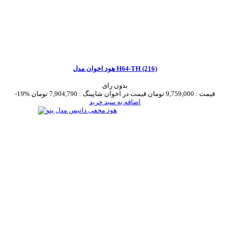
هود اخوان مدل H64-TH (216)
بدون رای
قیمت :
9,759,000 تومان
قیمت در اخوان شاپینگ :
7,904,790 تومان
-19%
اضافه به سبد خرید