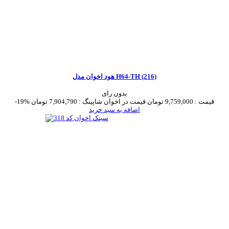
هود اخوان مدل H64-TH (216)
بدون رای
قیمت :
9,759,000 تومان
قیمت در اخوان شاپینگ :
7,904,790 تومان
-19%
اضافه به سبد خرید