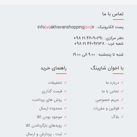
تماس با ما
پست الکترونیک : info
ir
akhavanshopping
[at]
[dot]
دفتر مرکزی : 46090291 21 98+
شعبه غرب : 46092138 21 98+
شنبه تا پنجشنبه : 9:00 الی 19:00
با اخوان شاپینگ
راهنمای خرید
درباره ما
تخفیفات
تماس با ما
قیمت گذاری
حریم خصوصی
روش های پرداخت
قوانین و مقررات
محدوده ارسال
بلاگ
موجود بودن کالا
رویه‌های بازگرداندن کالا
ثبت ، پردازش و ارسال