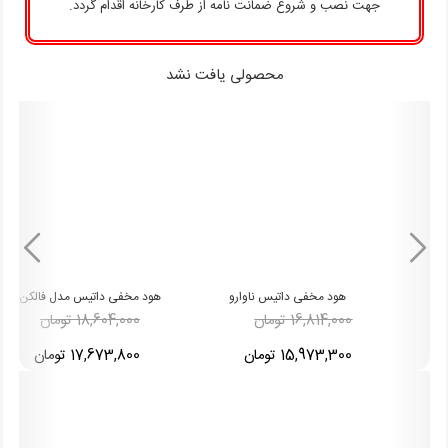
جهت نصب و شروع ضمانت نامه از طرف کارخانه اقدام گردد.
-5%
-5%
محصولی یافت نشد
اوارو
هود مخفی داتیس مدل فالکن
گاز صفحه ای داتیس مدل -512
-19%
-19%
%
18,604,000 تومان
36,109,000 تومان
Ultra
17,673,800 تومان
34,303,550 تومان