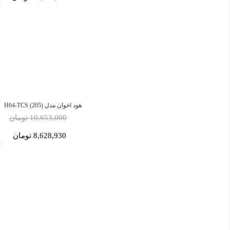
هود اخوان مدل H64-TCS (205)
10,653,000 تومان
8,628,930 تومان