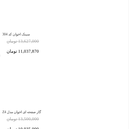
سینک اخوان کد 304
13,627,000 تومان
11,037,870 تومان
گاز صفحه ای اخوان مدل Z4
13,500,000 تومان