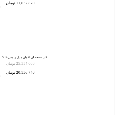
11,037,870 تومان
گاز صفحه ای اخوان مدل ونوس V14
25,354,000 تومان
20,536,740 تومان