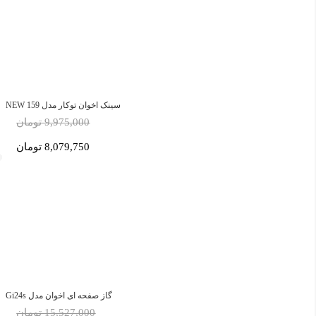
سینک اخوان توکار مدل 159 NEW
9,975,000 تومان
8,079,750 تومان
گاز صفحه ای اخوان مدل Gi24s
15,527,000 تومان