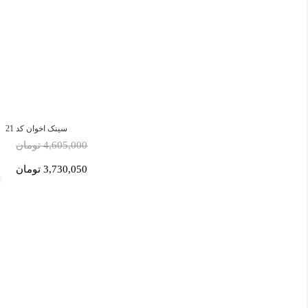
سینک اخوان کد 21
4,605,000 تومان
3,730,050 تومان