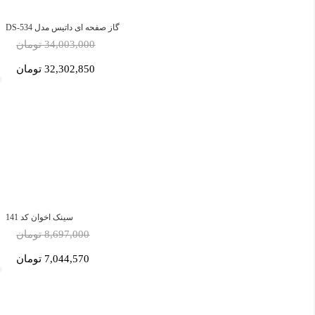
گاز صفحه ای داتیس مدل DS-534
34,003,000 تومان
32,302,850 تومان
سینک اخوان کد 141
8,697,000 تومان
7,044,570 تومان