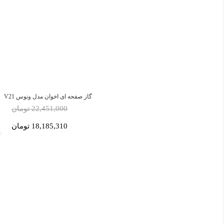
گاز صفحه ای اخوان مدل ونوس V21
22,451,000 تومان
18,185,310 تومان