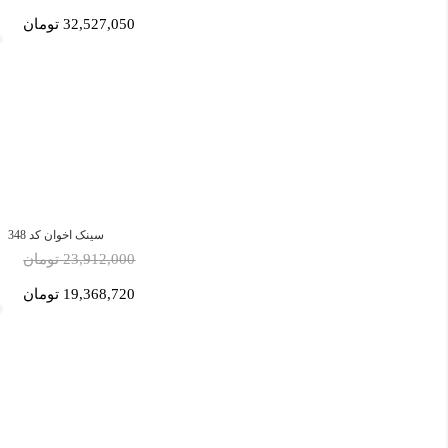
32,527,050 تومان
سینک اخوان کد 348
23,912,000 تومان
19,368,720 تومان