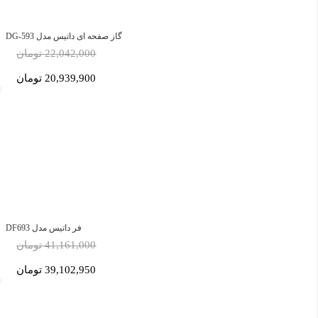
گاز صفحه ای داتیس مدل DG-593
22,042,000 تومان
20,939,900 تومان
فر داتیس مدل DF693
41,161,000 تومان
39,102,950 تومان