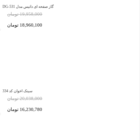
گاز صفحه ای داتیس مدل DG-531
19,958,000 تومان
18,960,100 تومان
سینک اخوان کد 334
20,038,000 تومان
16,230,780 تومان