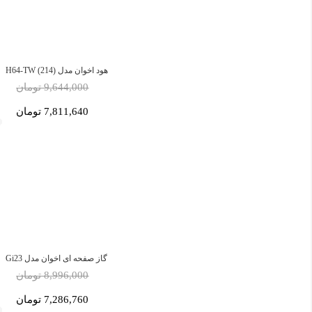
هود اخوان مدل H64-TW (214)
9,644,000 تومان
7,811,640 تومان
گاز صفحه ای اخوان مدل Gi23
8,996,000 تومان
7,286,760 تومان