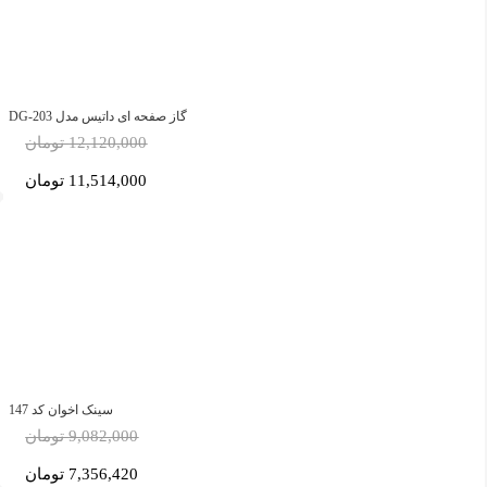
گاز صفحه ای داتیس مدل DG-203
12,120,000 تومان
11,514,000 تومان
سینک اخوان کد 147
9,082,000 تومان
7,356,420 تومان