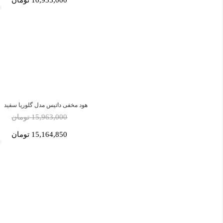
10,935,000 تومان
هود مخفی داتیس مدل گلوریا سفید
15,963,000 تومان
15,164,850 تومان