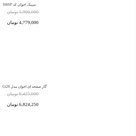
سینک اخوان کد 166SP
5,900,000 تومان
4,779,000 تومان
گاز صفحه ای اخوان مدل Gi26
8,425,000 تومان
6,824,250 تومان