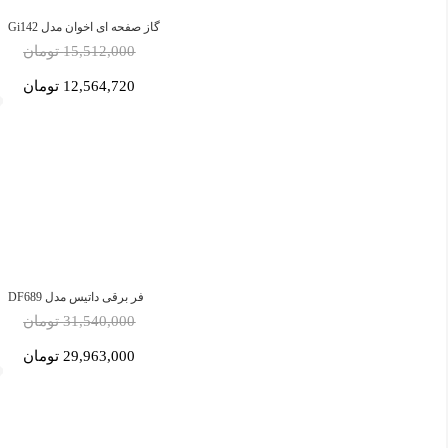
گاز صفحه ای اخوان مدل Gi142
15,512,000 تومان
12,564,720 تومان
فر برقی داتیس مدل DF689
31,540,000 تومان
29,963,000 تومان