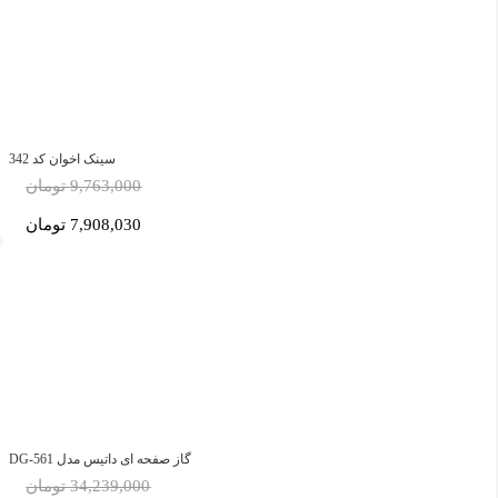
سینک اخوان کد 342
9,763,000 تومان
7,908,030 تومان
گاز صفحه ای داتیس مدل DG-561
34,239,000 تومان