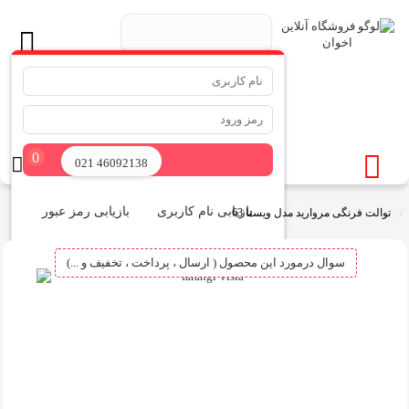
.
جستجو ...
0
ورود
021 46092138
بازیابی نام کاربری
بازیابی رمز عبور
توالت فرنگی مروارید مدل ویستا 63
سوال درمورد این محصول ( ارسال ، پرداخت ، تخفیف و ...)
ثبت نام در سایت