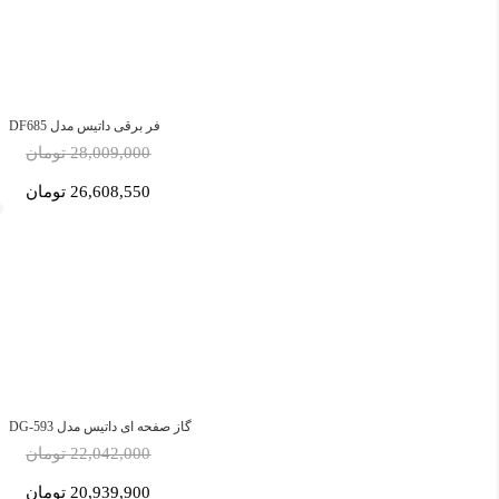
فر برقی داتیس مدل DF685
28,009,000 تومان
26,608,550 تومان
گاز صفحه ای داتیس مدل DG-593
22,042,000 تومان
20,939,900 تومان