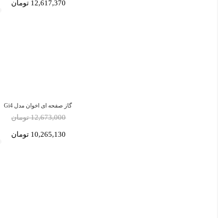
12,617,370 تومان
گاز صفحه ای اخوان مدل Gi4
12,673,000 تومان
10,265,130 تومان