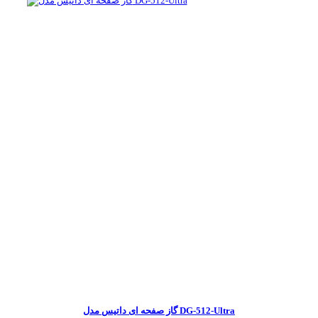
گاز صفحه ای داتیس مدل DG-512-Ultra