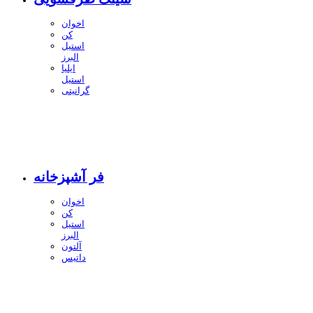
اخوان
کن
استیل
البرز
ایلیا
استیل
گرانیتی
فر آشپزخانه
اخوان
کن
استیل
البرز
آلتون
داتیس