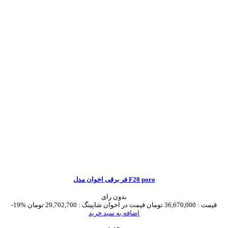
فر برقی اخوان مدل F20 poro
بدون رای
قیمت :
36,670,000 تومان
قیمت در اخوان شاپینگ :
29,702,700 تومان
-19%
اضافه به سبد خرید
جدید