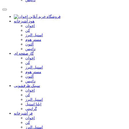
هود آشپزخانه
اخوان
کن
استیل البرز
مستر هوم
آلتون
داتیس
گاز صفحه ای
اخوان
کن
استیل البرز
مستر هوم
آلتون
داتیس
سینک ظرفشویی
اخوان
کن
استیل البرز
ایلیا استیل
گرانیتی
فر آشپزخانه
اخوان
کن
استیل البرز