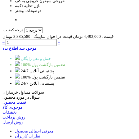
خروجی سیفون
خروجی به کف
نازل تخلیه
دکمه
توضیحات بیشتر
x
درجه کیفیت
قیمت :
4,492,000 تومان
قیمت در اخوان شاپینگ :
3,885,580 تومان
–
+
موجود شد اطلاع بده
حمل و نقل رایگان
100% تضمین بازگشت پول
پشتیبانی آنلاین 24/7
100% تضمین بازگشت پول
پشتیبانی آنلاین 24/7
سوالات متداول خریداران
سوال در مورد محصول
قیمت محصول
موجودی کالا
تخفیفات
روش پرداخت
روش ارسال
معرفی اجمالی محصول
نظرات کاربران