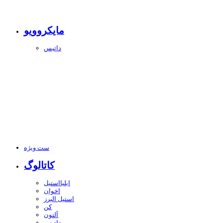
مایکروویو
داتیس
ست ویژه
کاتالوگ
ایلیااستیل
اخوان
استیل البرز
کن
آلتون
داتیس