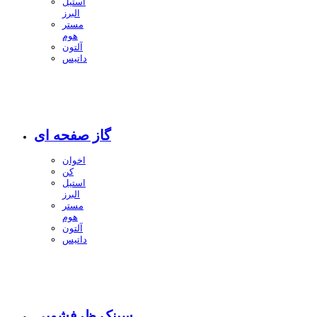
استیل
البرز
مستر
هوم
آلتون
داتیس
گاز صفحه ای
اخوان
کن
استیل
البرز
مستر
هوم
آلتون
داتیس
سینک ظرفشویی