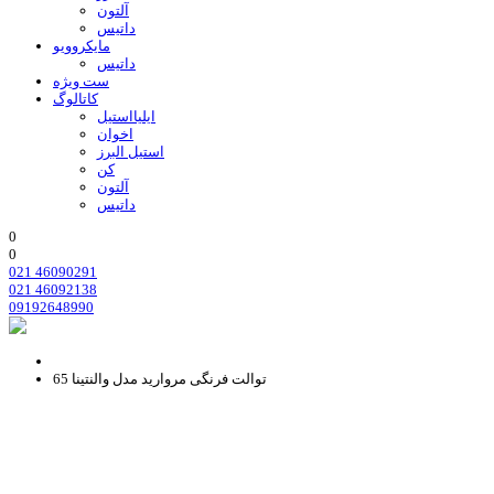
آلتون
داتیس
مایکروویو
داتیس
ست ویژه
کاتالوگ
ایلیااستیل
اخوان
استیل البرز
کن
آلتون
داتیس
0
0
021 46090291
021 46092138
09192648990
توالت فرنگی مروارید مدل والنتینا 65