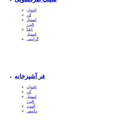
اخوان
کن
استیل
البرز
ایلیا
استیل
گرانیتی
فر آشپزخانه
اخوان
کن
استیل
البرز
آلتون
داتیس