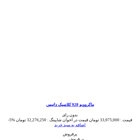
ماکروویو 928 کلاسیک داتیس
بدون رای
قیمت :
33,975,000 تومان
قیمت در اخوان شاپینگ :
32,276,250 تومان
-5%
اضافه به سبد خرید
پرفروش