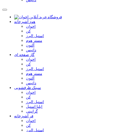
هود آشپزخانه
اخوان
کن
استیل البرز
مستر هوم
آلتون
داتیس
گاز صفحه ای
اخوان
کن
استیل البرز
مستر هوم
آلتون
داتیس
سینک ظرفشویی
اخوان
کن
استیل البرز
ایلیا استیل
گرانیتی
فر آشپزخانه
اخوان
کن
استیل البرز