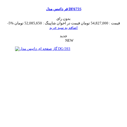
فر داتیس مدل DF675S
بدون رای
قیمت :
54,827,000 تومان
قیمت در اخوان شاپینگ :
52,085,650 تومان
-5%
اضافه به سبد خرید
جدید
NEW