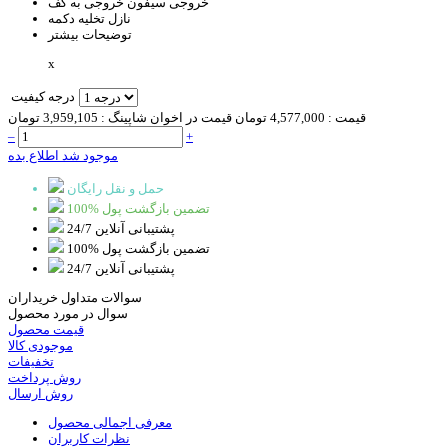
خروجی سیفون
خروجی به کف
نازل تخلیه
دکمه
توضیحات بیشتر
x
درجه کیفیت
قیمت :
4,577,000 تومان
قیمت در اخوان شاپینگ :
3,959,105 تومان
–
+
موجود شد اطلاع بده
حمل و نقل رایگان
100% تضمین بازگشت پول
پشتیبانی آنلاین 24/7
100% تضمین بازگشت پول
پشتیبانی آنلاین 24/7
سوالات متداول خریداران
سوال در مورد محصول
قیمت محصول
موجودی کالا
تخفیفات
روش پرداخت
روش ارسال
معرفی اجمالی محصول
نظرات کاربران