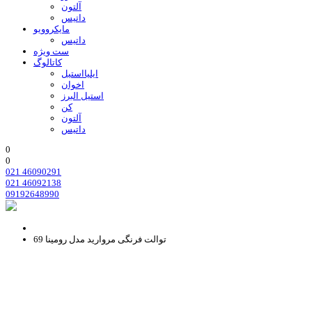
آلتون
داتیس
مایکروویو
داتیس
ست ویژه
کاتالوگ
ایلیااستیل
اخوان
استیل البرز
کن
آلتون
داتیس
0
0
021 46090291
021 46092138
09192648990
توالت فرنگی مروارید مدل رومینا 69