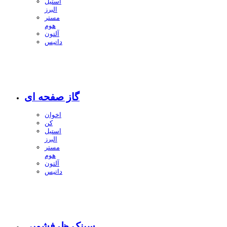
استیل
البرز
مستر
هوم
آلتون
داتیس
گاز صفحه ای
اخوان
کن
استیل
البرز
مستر
هوم
آلتون
داتیس
سینک ظرفشویی