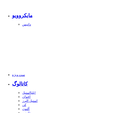
مایکروویو
داتیس
ست ویژه
کاتالوگ
ایلیااستیل
اخوان
استیل البرز
کن
آلتون
داتیس