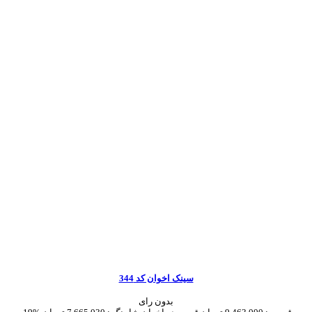
سینک اخوان کد 344
بدون رای