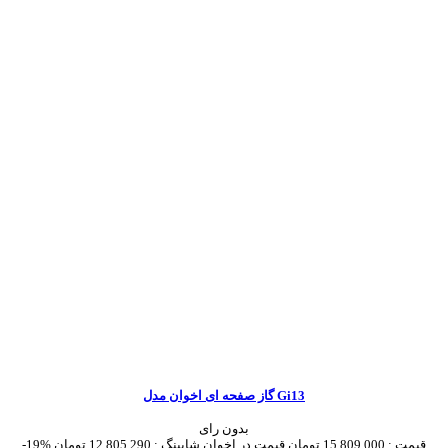
گاز صفحه ای اخوان مدل Gi13
بدون رای
قیمت :
15,809,000 تومان
قیمت در اخوان شاپینگ :
12,805,290 تومان
-19%