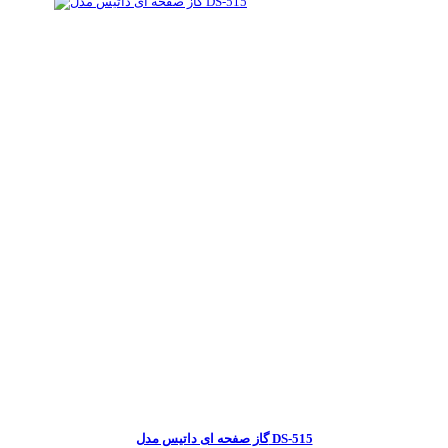
گاز صفحه ای داتیس مدل DS-515