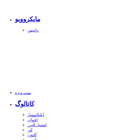
مایکروویو
داتیس
ست ویژه
کاتالوگ
ایلیااستیل
اخوان
استیل البرز
کن
آلتون
داتیس