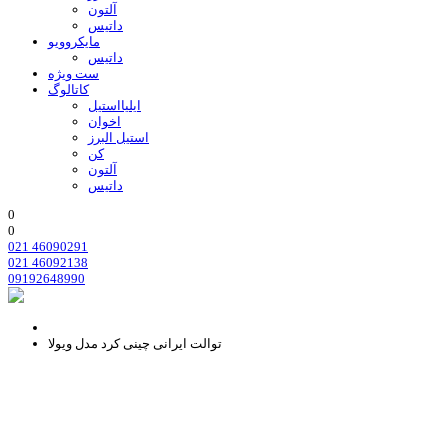
آلتون
داتیس
مایکروویو
داتیس
ست ویژه
کاتالوگ
ایلیااستیل
اخوان
استیل البرز
کن
آلتون
داتیس
0
0
021 46090291
021 46092138
09192648990
توالت ایرانی چینی کرد مدل ویولا