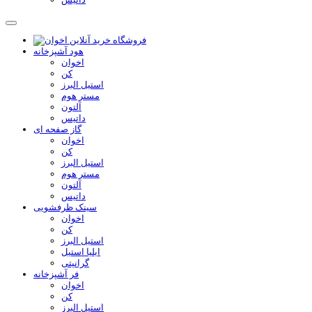
هود آشپزخانه
اخوان
کن
استیل البرز
مستر هوم
آلتون
داتیس
گاز صفحه ای
اخوان
کن
استیل البرز
مستر هوم
آلتون
داتیس
سینک ظرفشویی
اخوان
کن
استیل البرز
ایلیا استیل
گرانیتی
فر آشپزخانه
اخوان
کن
استیل البرز