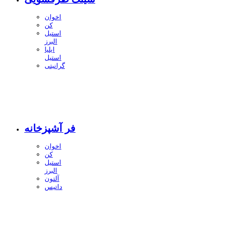
اخوان
کن
استیل
البرز
ایلیا
استیل
گرانیتی
فر آشپزخانه
اخوان
کن
استیل
البرز
آلتون
داتیس