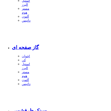
استیل
البرز
مستر
هوم
آلتون
داتیس
گاز صفحه ای
اخوان
کن
استیل
البرز
مستر
هوم
آلتون
داتیس
سینک ظرفشویی