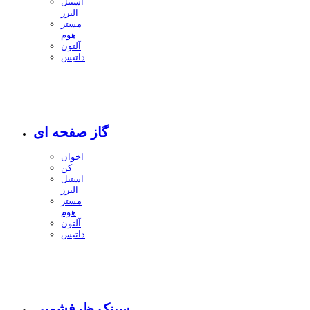
استیل
البرز
مستر
هوم
آلتون
داتیس
گاز صفحه ای
اخوان
کن
استیل
البرز
مستر
هوم
آلتون
داتیس
سینک ظرفشویی