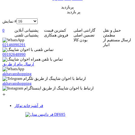
پربازدید
پر بازدید
نمایش #
حمل و نقل
گارانتی اصلی
کمترین قیمت
پشتیبانی آنلاین
0
مطمئن
تضمین اصلی
فروش همکاری
پشتیبانی تلفنی
ارسال مستقیم از
بودن کالا
انبار
02146090291
09192648990
ارسال پیام از طریق
akhavanshopping
akhavanshopping
+
فر آشپزخانه توکار