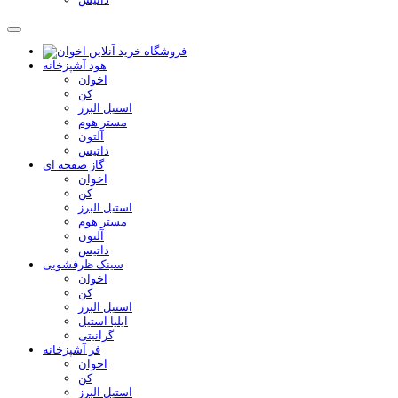
هود آشپزخانه
اخوان
کن
استیل البرز
مستر هوم
آلتون
داتیس
گاز صفحه ای
اخوان
کن
استیل البرز
مستر هوم
آلتون
داتیس
سینک ظرفشویی
اخوان
کن
استیل البرز
ایلیا استیل
گرانیتی
فر آشپزخانه
اخوان
کن
استیل البرز