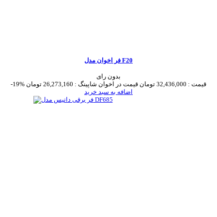
فر اخوان مدل F20
بدون رای
قیمت :
32,436,000 تومان
قیمت در اخوان شاپینگ :
26,273,160 تومان
-19%
اضافه به سبد خرید