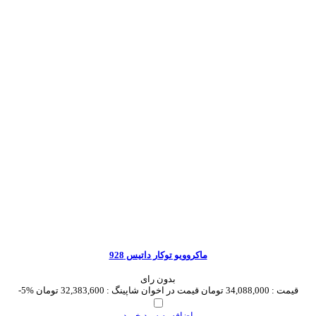
ماکروویو توکار داتیس 928
بدون رای
قیمت :
34,088,000 تومان
قیمت در اخوان شاپینگ :
32,383,600 تومان
-5%
اضافه به سبد خرید