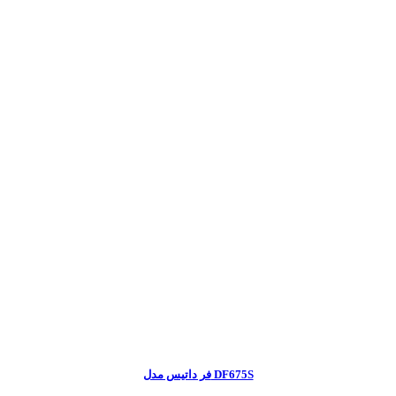
فر داتیس مدل DF675S