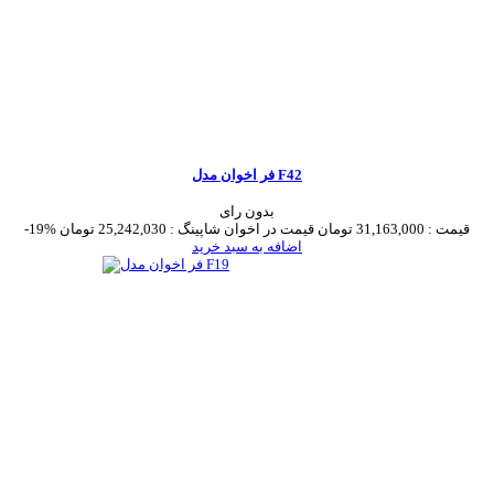
فر اخوان مدل F42
بدون رای
قیمت :
31,163,000 تومان
قیمت در اخوان شاپینگ :
25,242,030 تومان
-19%
اضافه به سبد خرید