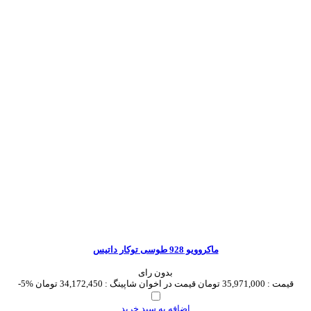
ماکروویو 928 طوسی توکار داتیس
بدون رای
قیمت :
35,971,000 تومان
قیمت در اخوان شاپینگ :
34,172,450 تومان
-5%
اضافه به سبد خرید