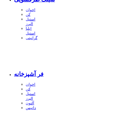
اخوان
کن
استیل
البرز
ایلیا
استیل
گرانیتی
فر آشپزخانه
اخوان
کن
استیل
البرز
آلتون
داتیس