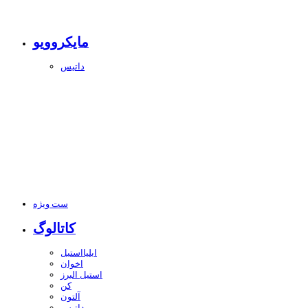
مایکروویو
داتیس
ست ویژه
کاتالوگ
ایلیااستیل
اخوان
استیل البرز
کن
آلتون
داتیس