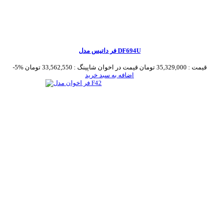
فر داتیس مدل DF694U
قیمت :
35,329,000 تومان
قیمت در اخوان شاپینگ :
33,562,550 تومان
-5%
اضافه به سبد خرید