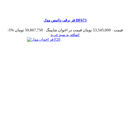
فر برقی داتیس مدل DF675
قیمت :
53,545,000 تومان
قیمت در اخوان شاپینگ :
50,867,750 تومان
-5%
اضافه به سبد خرید