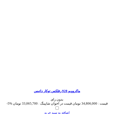
ماکروویو 928 رفلکس توکار داتیس
بدون رای
قیمت :
34,806,000 تومان
قیمت در اخوان شاپینگ :
33,065,700 تومان
-5%
اضافه به سبد خرید