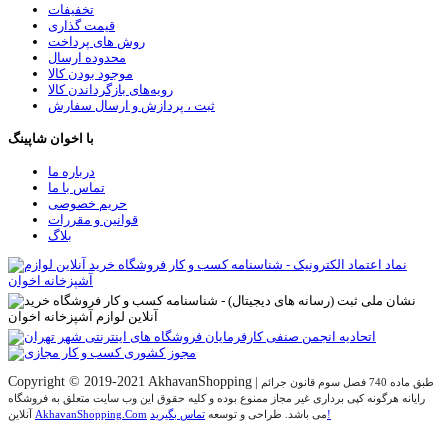
تخفیفات
قیمت گذاری
روش های پرداخت
محدوده ارسال
موجود بودن کالا
رویه‌های بازگرداندن کالا
ثبت ، پردازش و ارسال سفارش
با اخوان شاپینگ
درباره ما
تماس با ما
حریم خصوصی
قوانین و مقررات
بلاگ
Copyright © 2019-2021 AkhavanShopping
|
طبق ماده 740 فصل سوم قانون جرائم
رایانه هرگونه کپی برداری غیر مجاز ممنوع بوده و کلیه حقوق اين وب سايت متعلق به فروشگاه
تماس بگیرید!
می باشد. طراحی و توسعه
AkhavanShopping.Com
آنلاین