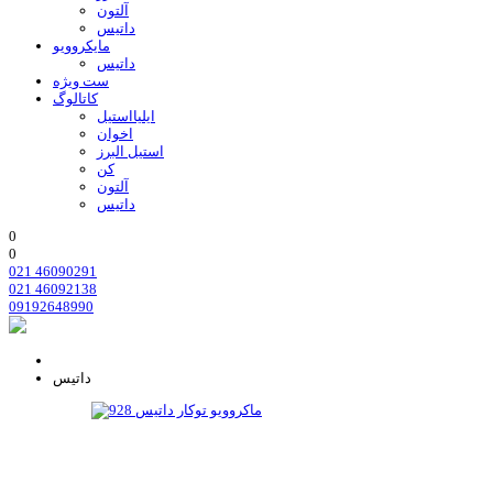
آلتون
داتیس
مایکروویو
داتیس
ست ویژه
کاتالوگ
ایلیااستیل
اخوان
استیل البرز
کن
آلتون
داتیس
0
0
021 46090291
021 46092138
09192648990
داتیس