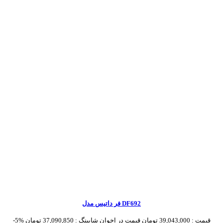
فر داتیس مدل DF692
قیمت :
39,043,000 تومان
قیمت در اخوان شاپینگ :
37,090,850 تومان
-5%