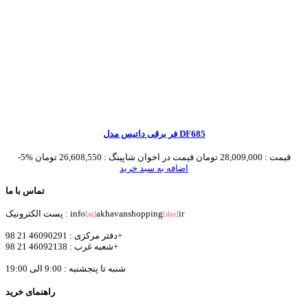
فر برقی داتیس مدل DF685
قیمت :
28,009,000 تومان
قیمت در اخوان شاپینگ :
26,608,550 تومان
-5%
اضافه به سبد خرید
تماس با ما
ir
akhavanshopping
پست الکترونیک : info
[at]
[dot]
دفتر مرکزی : 46090291 21 98+
شعبه غرب : 46092138 21 98+
شنبه تا پنجشنبه : 9:00 الی 19:00
راهنمای خرید