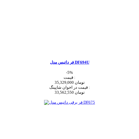
فر داتیس مدل DF694U
-5%
قیمت :
35,329,000 تومان
قیمت در اخوان شاپینگ :
33,562,550 تومان
اضافه به سبد خرید