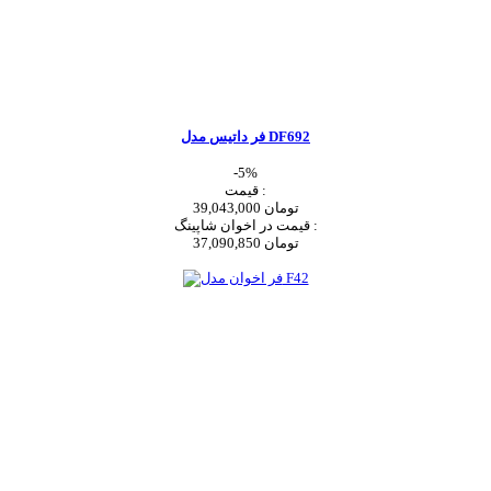
فر داتیس مدل DF692
-5%
قیمت :
39,043,000 تومان
قیمت در اخوان شاپینگ :
37,090,850 تومان
اضافه به سبد خرید