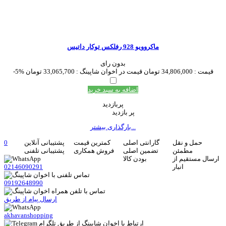
ماکروویو 928 رفلکس توکار داتیس
بدون رای
قیمت :
34,806,000 تومان
قیمت در اخوان شاپینگ :
33,065,700 تومان
-5%
اضافه به سبد خرید
پربازدید
پر بازدید
بارگذاری بیشتر...
حمل و نقل
گارانتی اصلی
کمترین قیمت
پشتیبانی آنلاین
0
مطمئن
تضمین اصلی
فروش همکاری
پشتیبانی تلفنی
ارسال مستقیم از
بودن کالا
انبار
02146090291
09192648990
ارسال پیام از طریق
akhavanshopping