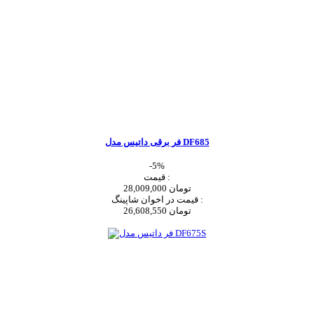
فر برقی داتیس مدل DF685
-5%
قیمت :
28,009,000 تومان
قیمت در اخوان شاپینگ :
26,608,550 تومان
اضافه به سبد خرید