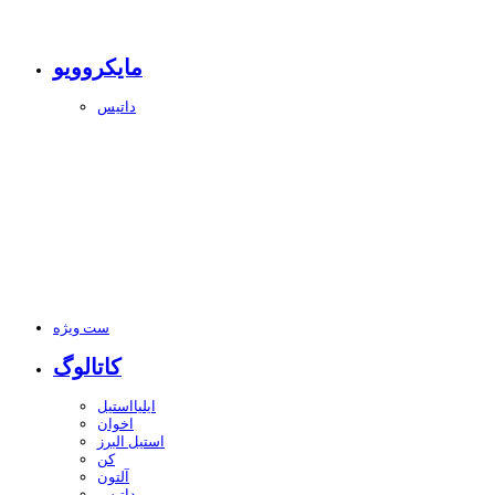
مایکروویو
داتیس
ست ویژه
کاتالوگ
ایلیااستیل
اخوان
استیل البرز
کن
آلتون
داتیس