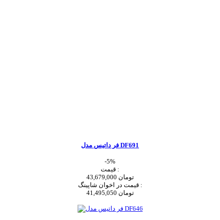
فر داتیس مدل DF691
-5%
قیمت :
43,679,000 تومان
قیمت در اخوان شاپینگ :
41,495,050 تومان
اضافه به سبد خرید