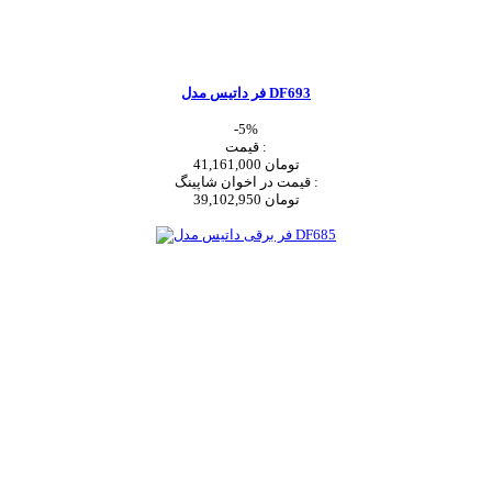
فر داتیس مدل DF693
-5%
قیمت :
41,161,000 تومان
قیمت در اخوان شاپینگ :
39,102,950 تومان
اضافه به سبد خرید