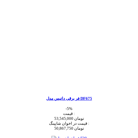
فر برقی داتیس مدل DF675
-5%
قیمت :
53,545,000 تومان
قیمت در اخوان شاپینگ :
50,867,750 تومان
اضافه به سبد خرید