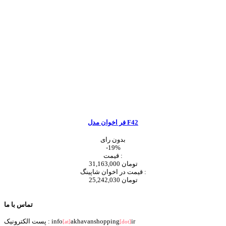
فر اخوان مدل F42
بدون رای
-19%
قیمت :
31,163,000 تومان
قیمت در اخوان شاپینگ :
25,242,030 تومان
اضافه به سبد خرید
تماس با ما
ir
akhavanshopping
پست الکترونیک : info
[at]
[dot]