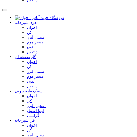
هود آشپزخانه
اخوان
کن
استیل البرز
مستر هوم
آلتون
داتیس
گاز صفحه ای
اخوان
کن
استیل البرز
مستر هوم
آلتون
داتیس
سینک ظرفشویی
اخوان
کن
استیل البرز
ایلیا استیل
گرانیتی
فر آشپزخانه
اخوان
کن
استیل البرز