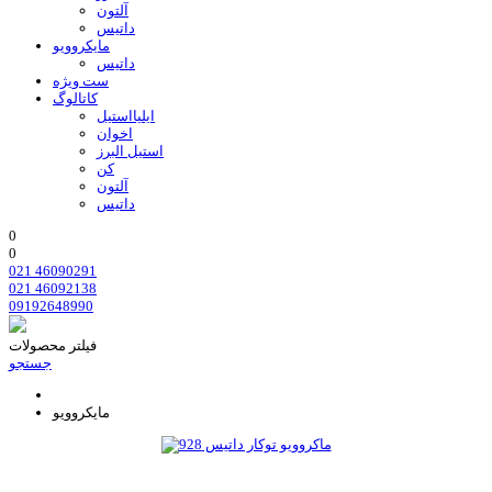
آلتون
داتیس
مایکروویو
داتیس
ست ویژه
کاتالوگ
ایلیااستیل
اخوان
استیل البرز
کن
آلتون
داتیس
0
0
021 46090291
021 46092138
09192648990
فیلتر محصولات
جستجو
مایکروویو