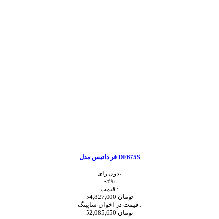
فر داتیس مدل DF675S
بدون رای
-5%
قیمت :
54,827,000 تومان
قیمت در اخوان شاپینگ :
52,085,650 تومان