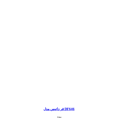
فر داتیس مدل DF646
-5%