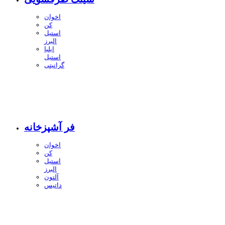
اخوان
کن
استیل
البرز
ایلیا
استیل
گرانیتی
فر آشپزخانه
اخوان
کن
استیل
البرز
آلتون
داتیس