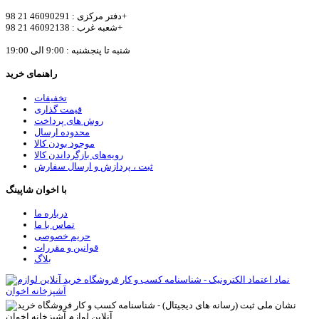
دفتر مرکزی : 46090291 21 98+
شعبه غرب : 46092138 21 98+
شنبه تا پنجشنبه : 9:00 الی 19:00
راهنمای خرید
تخفیفات
قیمت گذاری
روش های پرداخت
محدوده ارسال
موجود بودن کالا
رویه‌های بازگرداندن کالا
ثبت ، پردازش و ارسال سفارش
با اخوان شاپینگ
درباره ما
تماس با ما
حریم خصوصی
قوانین و مقررات
بلاگ