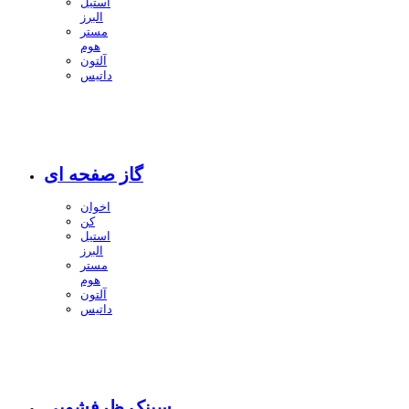
استیل
البرز
مستر
هوم
آلتون
داتیس
گاز صفحه ای
اخوان
کن
استیل
البرز
مستر
هوم
آلتون
داتیس
سینک ظرفشویی