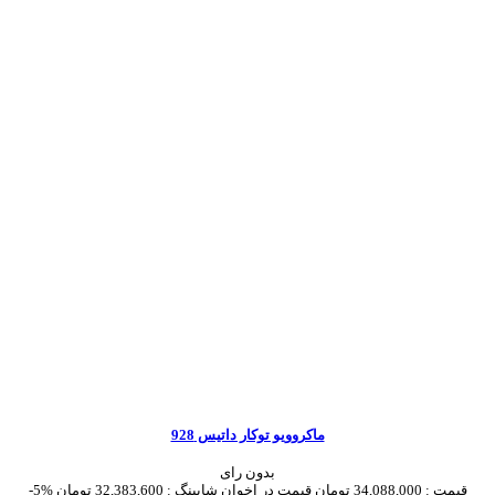
ماکروویو توکار داتیس 928
بدون رای
قیمت :
34,088,000 تومان
قیمت در اخوان شاپینگ :
32,383,600 تومان
-5%