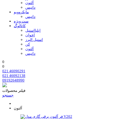
آلتون
داتیس
مایکروویو
داتیس
ست ویژه
کاتالوگ
ایلیااستیل
اخوان
استیل البرز
کن
آلتون
داتیس
0
0
021 46090291
021 46092138
09192648990
فیلتر محصولات
جستجو
آلتون