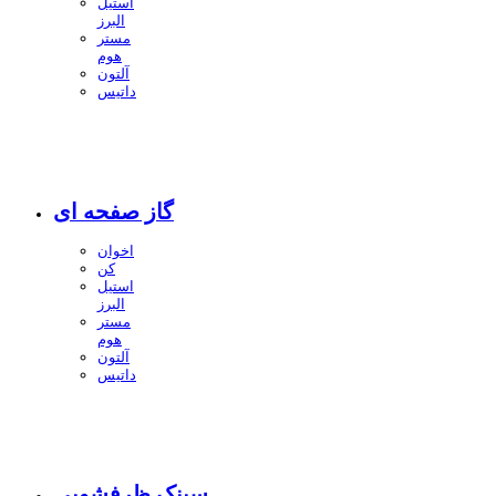
استیل
البرز
مستر
هوم
آلتون
داتیس
گاز صفحه ای
اخوان
کن
استیل
البرز
مستر
هوم
آلتون
داتیس
سینک ظرفشویی