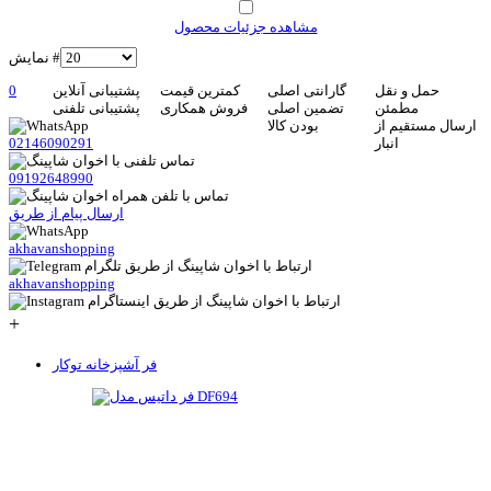
مشاهده جزئیات محصول
نمایش #
حمل و نقل
گارانتی اصلی
کمترین قیمت
پشتیبانی آنلاین
0
مطمئن
تضمین اصلی
فروش همکاری
پشتیبانی تلفنی
ارسال مستقیم از
بودن کالا
انبار
02146090291
09192648990
ارسال پیام از طریق
akhavanshopping
akhavanshopping
+
فر آشپزخانه توکار