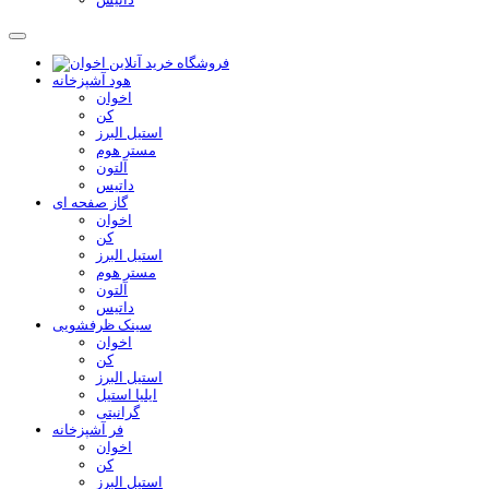
هود آشپزخانه
اخوان
کن
استیل البرز
مستر هوم
آلتون
داتیس
گاز صفحه ای
اخوان
کن
استیل البرز
مستر هوم
آلتون
داتیس
سینک ظرفشویی
اخوان
کن
استیل البرز
ایلیا استیل
گرانیتی
فر آشپزخانه
اخوان
کن
استیل البرز