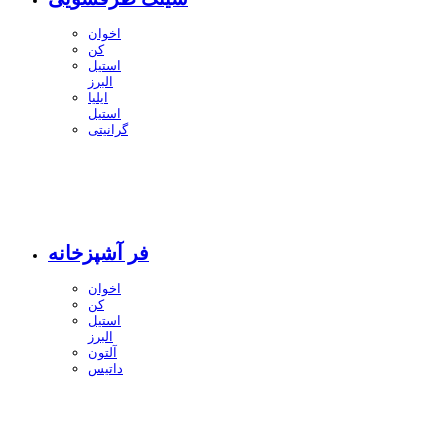
اخوان
کن
استیل
البرز
ایلیا
استیل
گرانیتی
فر آشپزخانه
اخوان
کن
استیل
البرز
آلتون
داتیس