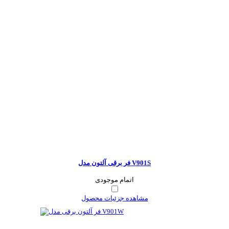
فر برقی آلتون مدل V901S
اتمام موجودی
مشاهده جزئیات محصول