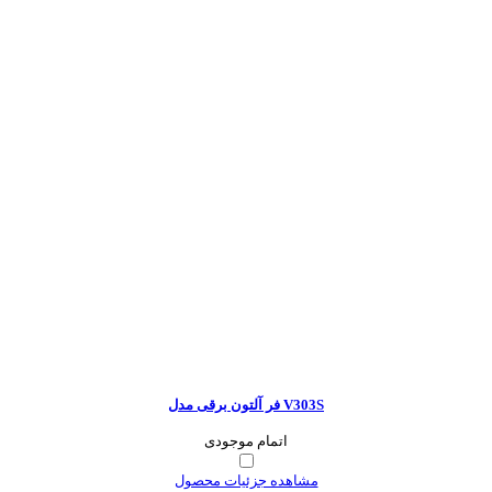
فر آلتون برقی مدل V303S
اتمام موجودی
مشاهده جزئیات محصول