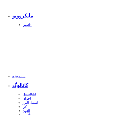
مایکروویو
داتیس
ست ویژه
کاتالوگ
ایلیااستیل
اخوان
استیل البرز
کن
آلتون
داتیس