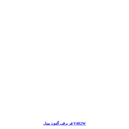
فر برقی آلتون مدل V402W