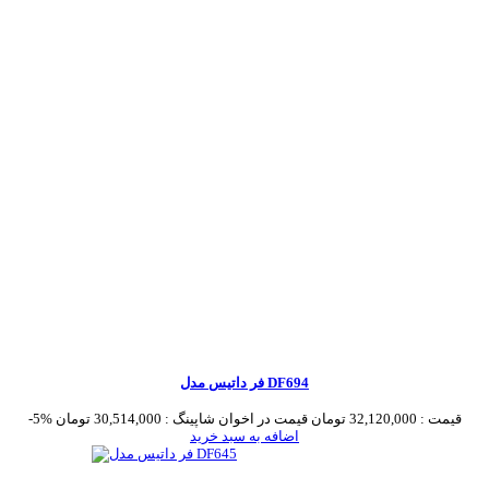
فر داتیس مدل DF694
قیمت :
32,120,000 تومان
قیمت در اخوان شاپینگ :
30,514,000 تومان
-5%
اضافه به سبد خرید