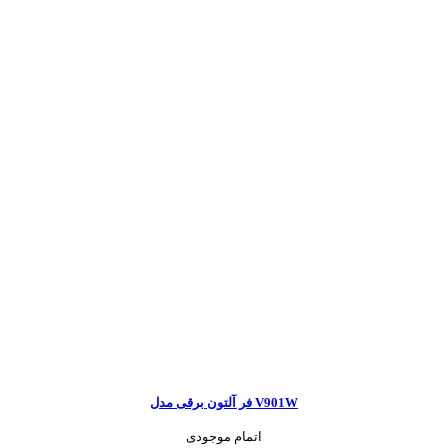
فر آلتون برقی مدل V901W
اتمام موجودی