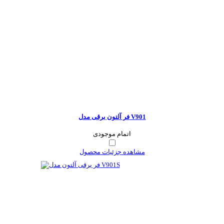
فر آلتون برقی مدل V901
اتمام موجودی
مشاهده جزئیات محصول