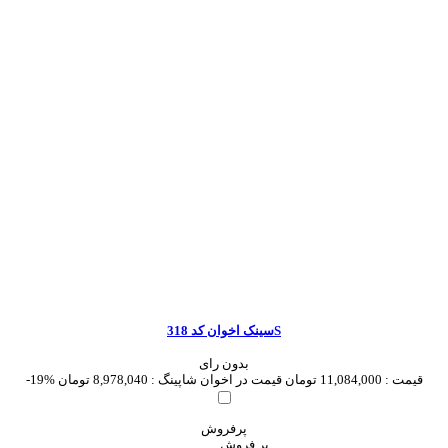
سینک اخوان کد 318S
بدون رای
قیمت :
11,084,000 تومان
قیمت در اخوان شاپینگ :
8,978,040 تومان
-19%
پرفروش