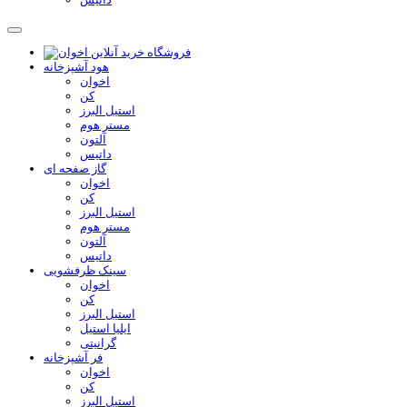
هود آشپزخانه
اخوان
کن
استیل البرز
مستر هوم
آلتون
داتیس
گاز صفحه ای
اخوان
کن
استیل البرز
مستر هوم
آلتون
داتیس
سینک ظرفشویی
اخوان
کن
استیل البرز
ایلیا استیل
گرانیتی
فر آشپزخانه
اخوان
کن
استیل البرز