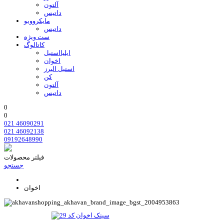
آلتون
داتیس
مایکروویو
داتیس
ست ویژه
کاتالوگ
ایلیااستیل
اخوان
استیل البرز
کن
آلتون
داتیس
0
0
021 46090291
021 46092138
09192648990
فیلتر محصولات
جستجو
اخوان