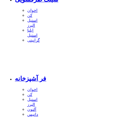
اخوان
کن
استیل
البرز
ایلیا
استیل
گرانیتی
فر آشپزخانه
اخوان
کن
استیل
البرز
آلتون
داتیس