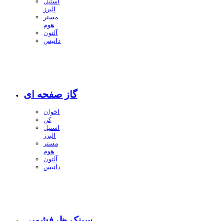
استیل
البرز
مستر
هوم
آلتون
داتیس
گاز صفحه ای
اخوان
کن
استیل
البرز
مستر
هوم
آلتون
داتیس
سینک ظرفشویی