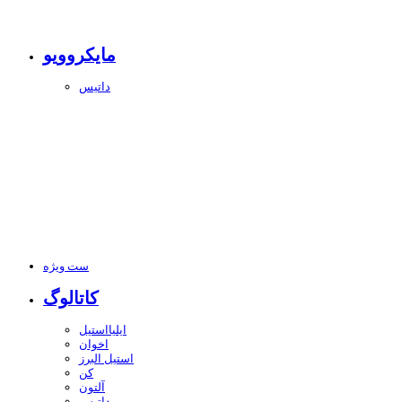
مایکروویو
داتیس
ست ویژه
کاتالوگ
ایلیااستیل
اخوان
استیل البرز
کن
آلتون
داتیس