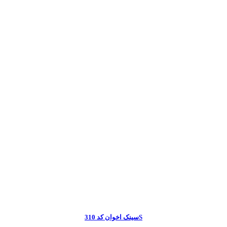
سینک اخوان کد 310S