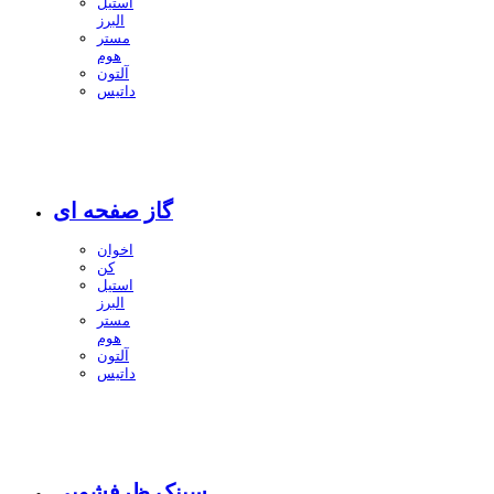
استیل
البرز
مستر
هوم
آلتون
داتیس
گاز صفحه ای
اخوان
کن
استیل
البرز
مستر
هوم
آلتون
داتیس
سینک ظرفشویی