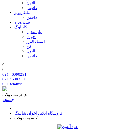
آلتون
داتیس
مایکروویو
داتیس
ست ویژه
کاتالوگ
ایلیااستیل
اخوان
استیل البرز
کن
آلتون
داتیس
0
0
021 46090291
021 46092138
09192648990
فیلتر محصولات
جستجو
فروشگاه آنلاین اخوان شاپینگ
کلیه محصولات