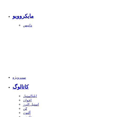
مایکروویو
داتیس
ست ویژه
کاتالوگ
ایلیااستیل
اخوان
استیل البرز
کن
آلتون
داتیس