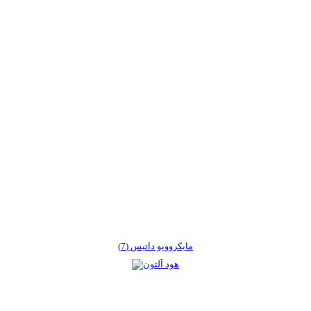
مایکروویو داتیس (7)