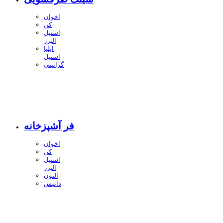
اخوان
کن
استیل
البرز
ایلیا
استیل
گرانیتی
فر آشپزخانه
اخوان
کن
استیل
البرز
آلتون
داتیس