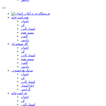
هود آشپزخانه
اخوان
کن
استیل البرز
مستر هوم
آلتون
داتیس
گاز صفحه ای
اخوان
کن
استیل البرز
مستر هوم
آلتون
داتیس
سینک ظرفشویی
اخوان
کن
استیل البرز
ایلیا استیل
گرانیتی
فر آشپزخانه
اخوان
کن
استیل البرز