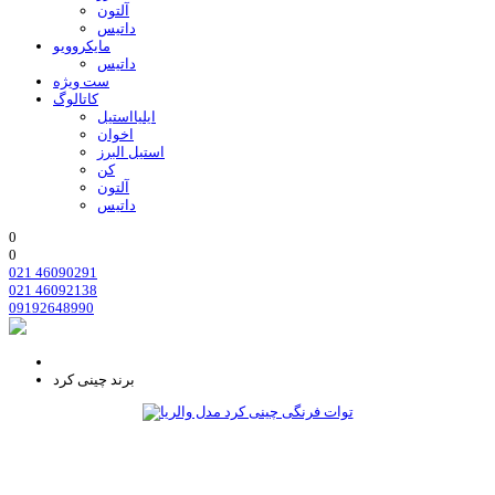
آلتون
داتیس
مایکروویو
داتیس
ست ویژه
کاتالوگ
ایلیااستیل
اخوان
استیل البرز
کن
آلتون
داتیس
0
0
021 46090291
021 46092138
09192648990
برند چینی کرد