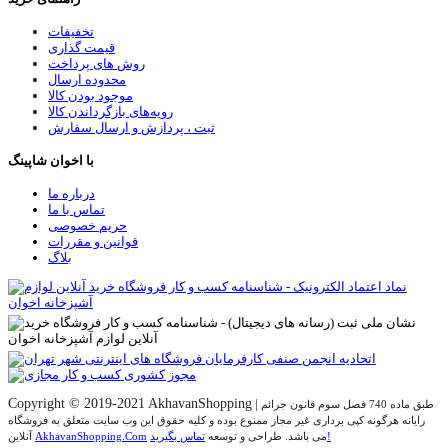
تخفیفات
قیمت گذاری
روش های پرداخت
محدوده ارسال
موجود بودن کالا
رویه‌های بازگرداندن کالا
ثبت ، پردازش و ارسال سفارش
با اخوان شاپینگ
درباره ما
تماس با ما
حریم خصوصی
قوانین و مقررات
بلاگ
Copyright © 2019-2021 AkhavanShopping
|
طبق ماده 740 فصل سوم قانون جرائم
رایانه هرگونه کپی برداری غیر مجاز ممنوع بوده و کلیه حقوق اين وب سايت متعلق به فروشگاه
تماس بگیرید!
می باشد. طراحی و توسعه
AkhavanShopping.Com
آنلاین