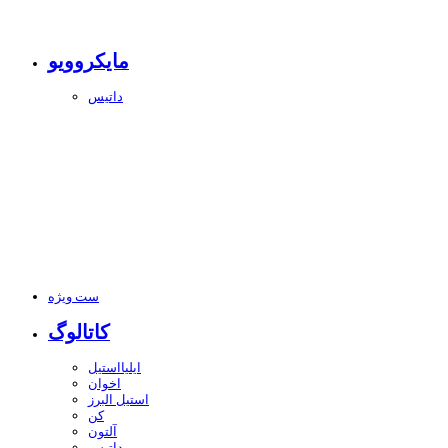
مایکروویو
داتیس
ست ویژه
کاتالوگ
ایلیااستیل
اخوان
استیل البرز
کن
آلتون
داتیس