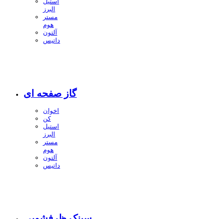
استیل
البرز
مستر
هوم
آلتون
داتیس
گاز صفحه ای
اخوان
کن
استیل
البرز
مستر
هوم
آلتون
داتیس
سینک ظرفشویی