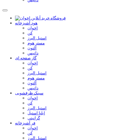
هود آشپزخانه
اخوان
کن
استیل البرز
مستر هوم
آلتون
داتیس
گاز صفحه ای
اخوان
کن
استیل البرز
مستر هوم
آلتون
داتیس
سینک ظرفشویی
اخوان
کن
استیل البرز
ایلیا استیل
گرانیتی
فر آشپزخانه
اخوان
کن
استیل البرز