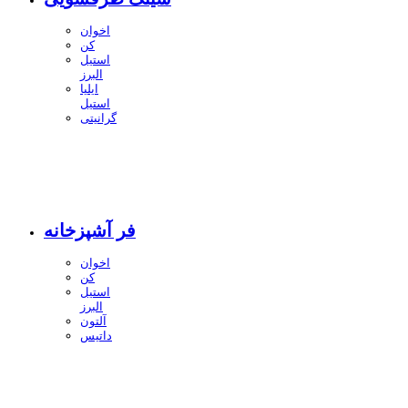
اخوان
کن
استیل
البرز
ایلیا
استیل
گرانیتی
فر آشپزخانه
اخوان
کن
استیل
البرز
آلتون
داتیس