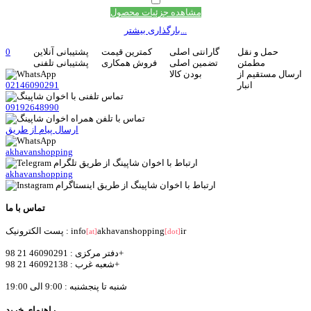
مشاهده جزئیات محصول
بارگذاری بیشتر...
حمل و نقل
گارانتی اصلی
کمترین قیمت
پشتیبانی آنلاین
0
مطمئن
تضمین اصلی
فروش همکاری
پشتیبانی تلفنی
ارسال مستقیم از
بودن کالا
انبار
02146090291
09192648990
ارسال پیام از طریق
akhavanshopping
akhavanshopping
تماس با ما
ir
akhavanshopping
پست الکترونیک : info
[at]
[dot]
دفتر مرکزی : 46090291 21 98+
شعبه غرب : 46092138 21 98+
شنبه تا پنجشنبه : 9:00 الی 19:00
راهنمای خرید