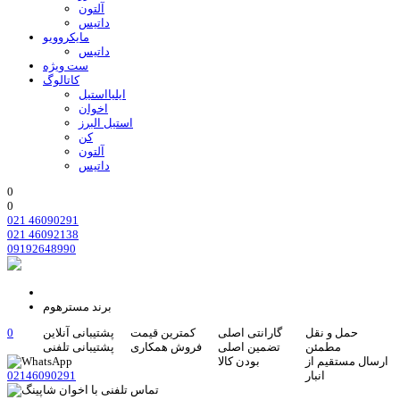
آلتون
داتیس
مایکروویو
داتیس
ست ویژه
کاتالوگ
ایلیااستیل
اخوان
استیل البرز
کن
آلتون
داتیس
0
0
021 46090291
021 46092138
09192648990
برند مسترهوم
حمل و نقل
گارانتی اصلی
کمترین قیمت
پشتیبانی آنلاین
0
مطمئن
تضمین اصلی
فروش همکاری
پشتیبانی تلفنی
ارسال مستقیم از
بودن کالا
انبار
02146090291