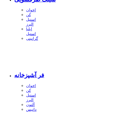
اخوان
کن
استیل
البرز
ایلیا
استیل
گرانیتی
فر آشپزخانه
اخوان
کن
استیل
البرز
آلتون
داتیس