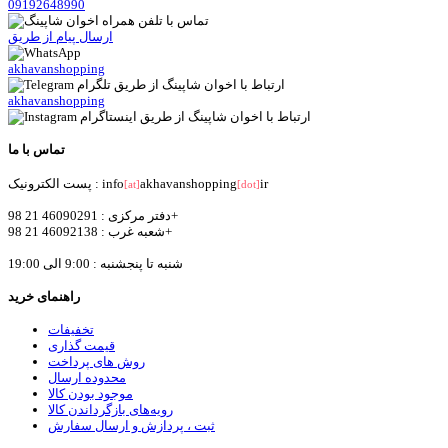
09192648990
ارسال پیام از طریق
akhavanshopping
akhavanshopping
تماس با ما
ir
akhavanshopping
پست الکترونیک : info
[at]
[dot]
دفتر مرکزی : 46090291 21 98+
شعبه غرب : 46092138 21 98+
شنبه تا پنجشنبه : 9:00 الی 19:00
راهنمای خرید
تخفیفات
قیمت گذاری
روش های پرداخت
محدوده ارسال
موجود بودن کالا
رویه‌های بازگرداندن کالا
ثبت ، پردازش و ارسال سفارش