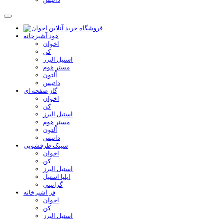
هود آشپزخانه
اخوان
کن
استیل البرز
مستر هوم
آلتون
داتیس
گاز صفحه ای
اخوان
کن
استیل البرز
مستر هوم
آلتون
داتیس
سینک ظرفشویی
اخوان
کن
استیل البرز
ایلیا استیل
گرانیتی
فر آشپزخانه
اخوان
کن
استیل البرز