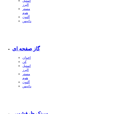
استیل
البرز
مستر
هوم
آلتون
داتیس
گاز صفحه ای
اخوان
کن
استیل
البرز
مستر
هوم
آلتون
داتیس
سینک ظرفشویی