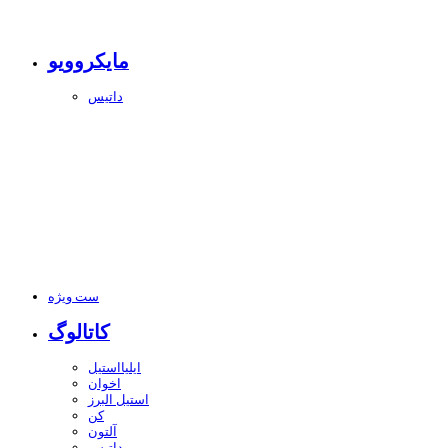
مایکروویو
داتیس
ست ویژه
کاتالوگ
ایلیااستیل
اخوان
استیل البرز
کن
آلتون
داتیس