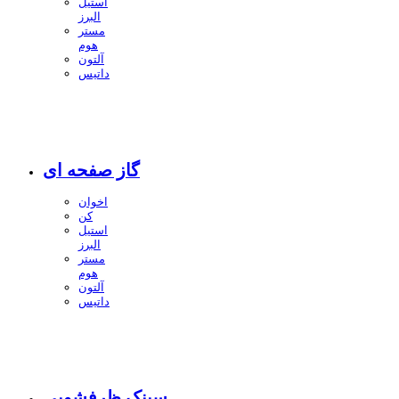
استیل
البرز
مستر
هوم
آلتون
داتیس
گاز صفحه ای
اخوان
کن
استیل
البرز
مستر
هوم
آلتون
داتیس
سینک ظرفشویی