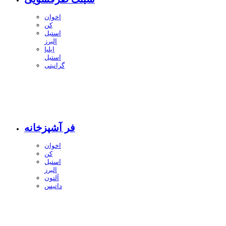
اخوان
کن
استیل
البرز
ایلیا
استیل
گرانیتی
فر آشپزخانه
اخوان
کن
استیل
البرز
آلتون
داتیس