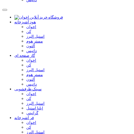
هود آشپزخانه
اخوان
کن
استیل البرز
مستر هوم
آلتون
داتیس
گاز صفحه ای
اخوان
کن
استیل البرز
مستر هوم
آلتون
داتیس
سینک ظرفشویی
اخوان
کن
استیل البرز
ایلیا استیل
گرانیتی
فر آشپزخانه
اخوان
کن
استیل البرز