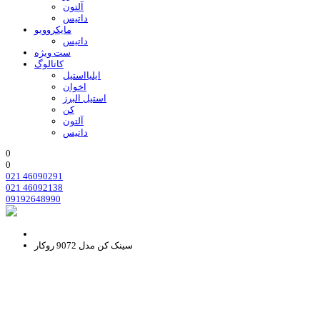
آلتون
داتیس
مایکروویو
داتیس
ست ویژه
کاتالوگ
ایلیااستیل
اخوان
استیل البرز
کن
آلتون
داتیس
0
0
021 46090291
021 46092138
09192648990
سینک کن مدل 9072 روکار