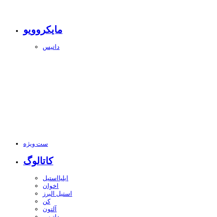
مایکروویو
داتیس
ست ویژه
کاتالوگ
ایلیااستیل
اخوان
استیل البرز
کن
آلتون
داتیس