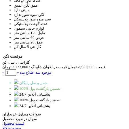
تعداد لگن
دو لگنه
عمق لگن
عمیق
سینی
دارد
لگن میوه شور
ندارد
سبد
میوه شور پلاستیکی
تخته گوشت
پلاستیکی
لوازم جانبی
سیفون
طول
120 سانتی متر
عرض
60 سانتی متر
عمق
20 سانتی متر
گارانتی
5 سال کن
موقعیت لگن
گارانتی 5 سال کن
قیمت :
2,590,000 تومان
قیمت در اخوان شاپینگ :
2,123,800 تومان
موجود شد اطلاع بده
+
–
حمل و نقل رایگان
100% تضمین بازگشت پول
پشتیبانی آنلاین 24/7
100% تضمین بازگشت پول
پشتیبانی آنلاین 24/7
سوالات متداول خریداران
سوال در مورد محصول
قیمت محصول
موجودی کالا