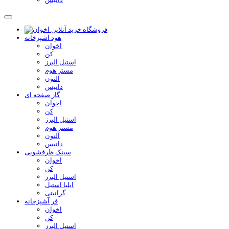
هود آشپزخانه
اخوان
کن
استیل البرز
مستر هوم
آلتون
داتیس
گاز صفحه ای
اخوان
کن
استیل البرز
مستر هوم
آلتون
داتیس
سینک ظرفشویی
اخوان
کن
استیل البرز
ایلیا استیل
گرانیتی
فر آشپزخانه
اخوان
کن
استیل البرز