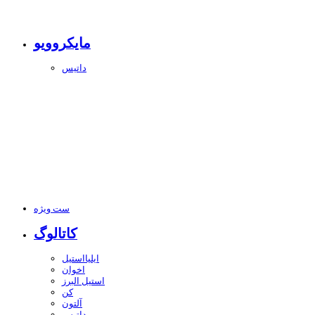
مایکروویو
داتیس
ست ویژه
کاتالوگ
ایلیااستیل
اخوان
استیل البرز
کن
آلتون
داتیس