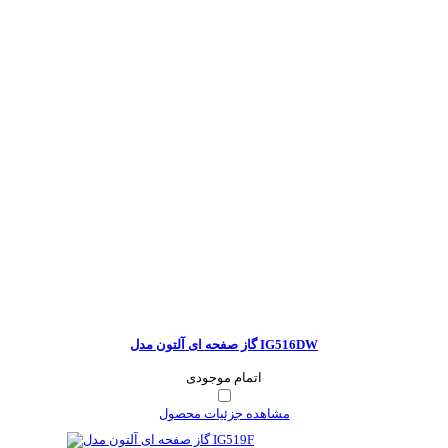
گاز صفحه ای آلتون مدل IG516DW
اتمام موجودی
مشاهده جزئیات محصول