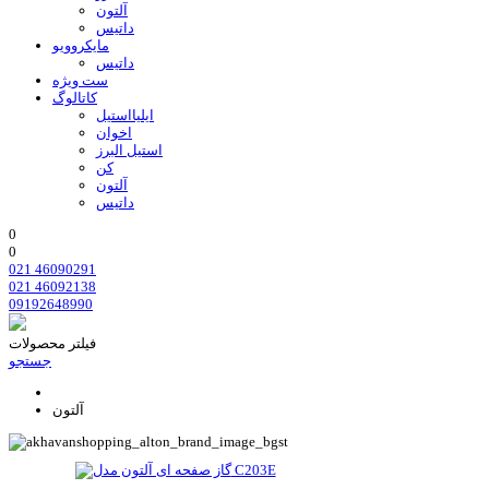
آلتون
داتیس
مایکروویو
داتیس
ست ویژه
کاتالوگ
ایلیااستیل
اخوان
استیل البرز
کن
آلتون
داتیس
0
0
021 46090291
021 46092138
09192648990
فیلتر محصولات
جستجو
آلتون