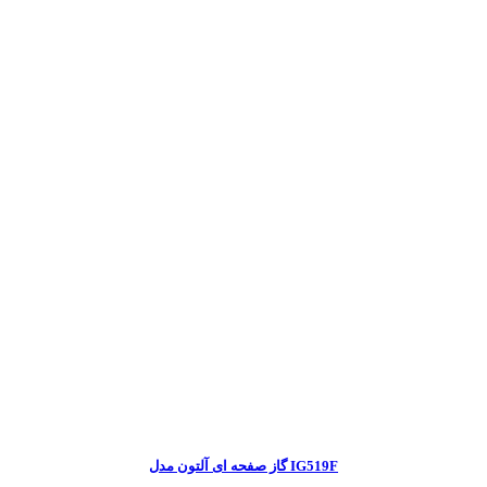
گاز صفحه ای آلتون مدل IG519F