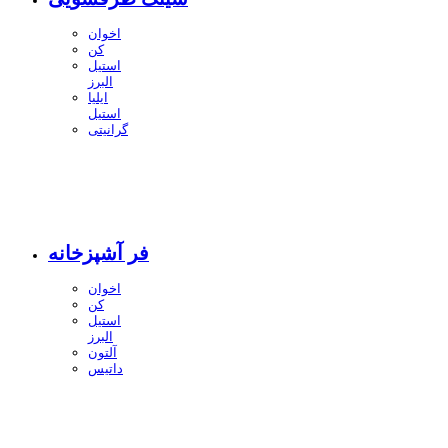
اخوان
کن
استیل
البرز
ایلیا
استیل
گرانیتی
فر آشپزخانه
اخوان
کن
استیل
البرز
آلتون
داتیس