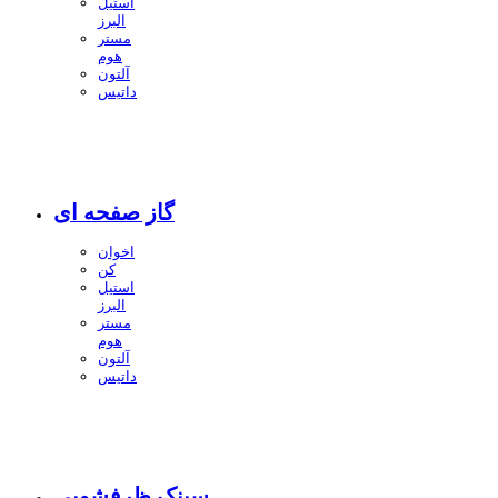
استیل
البرز
مستر
هوم
آلتون
داتیس
گاز صفحه ای
اخوان
کن
استیل
البرز
مستر
هوم
آلتون
داتیس
سینک ظرفشویی